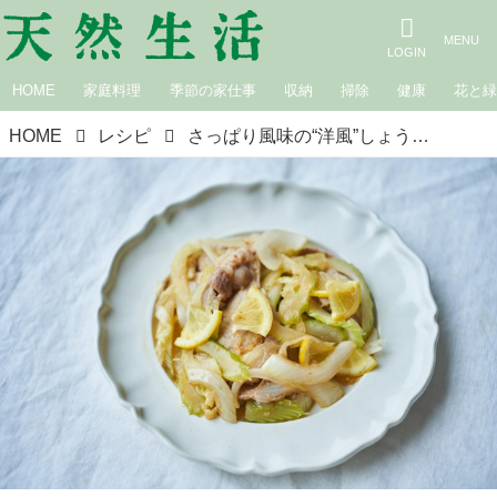
HOME
家庭料理
季節の家仕事
収納
掃除
健康
花と
HOME
レシピ
さっぱり風味の“洋風”しょうが焼き「セロリとレモンの甘酒しょうが焼き」のつくり方。お弁当にもぴったり！お肉をやわらかく仕上げるコツも｜榎本美沙の発酵暮らし