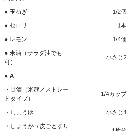
● 玉ねぎ
1/2個
● セロリ
1本
● レモン
1/4個
● 米油（サラダ油でも
小さじ2
可）
●
A
・甘酒（米麹／ストレー
1/4カップ
トタイプ）
・しょうゆ
小さじ4
・しょうが（皮ごとすり
1片分