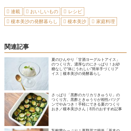
連載
おいしいもの
レシピ
榎本美沙の発酵暮らし
榎本美沙
家庭料理
関連記事
夏のひんやり「甘酒ヨーグルトアイス」
のつくり方。濃厚なのにさっぱり！お砂
糖なしで“体にうれしい”簡単手づくりア
イス｜榎本美沙の発酵暮らし
さっぱり「黒酢のカリカリきゅうり」の
つくり方。黒酢ときゅうりが相性バツグ
ンでやみつき！手軽にできる夏のつくり
おき／榎本美沙さん｜8月のおすすめ記事
乳酸菌たっぷり！夏野菜で簡単「基本の