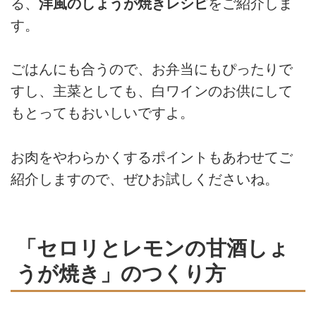
る、
洋風のしょうが焼きレシピ
をご紹介しま
マイ」のつくり方を教えていただ
す。
きました。細切りにしたキャベツ
をシュウマイの皮の代わりに使
い、フライパンで蒸したヘルシー
ごはんにも合うので、お弁当にもぴったりで
な一品です。野菜の甘味と塩麹の
すし、主菜としても、白ワインのお供にして
まろやかな塩味が相性抜群！献立
の主菜としてはもちろん、お弁当
もとってもおいしいですよ。
にも役立つ一品です。
お肉をやわらかくするポイントもあわせてご
紹介しますので、ぜひお試しくださいね。
「セロリとレモンの甘酒しょ
うが焼き」のつくり方