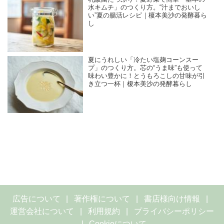
水キムチ」のつくり方。“汁までおいし
い”夏の腸活レシピ｜榎本美沙の発酵暮ら
し
夏にうれしい「冷たい塩麹コーンスー
プ」のつくり方。芯の“うま味”も使って
味わい豊かに！とうもろこしの甘味が引
き立つ一杯｜榎本美沙の発酵暮らし
広告について
著作権について
書店様向け情報
運営会社について
利用規約
プライバシーポリシー
Cookieについて