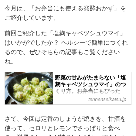
今月は、
「お弁当にも使える発酵おかず」を
ご紹介しています。
前回ご紹介した「塩麹キャベツシュウマイ」
はいかがでしたか？ ヘルシーで簡単につくれ
るので、ぜひそちらの記事もご覧ください
ね。
野菜の甘みがたまらない「塩
麹キャベツシュウマイ」のつ
くり方。お弁当にもぴった
り！細切りキャベツで肉だね
tennenseikatsu.jp
を包む“かんたんヘルシー”な
シュウマイ｜榎本美沙の発酵
暮らし - 天然生活web
さて、今回は定番のしょうが焼きを、甘酒を
使って、セロリとレモンでさっぱりと食べ
料理家で発酵マイスターの榎本美
沙さんに、「塩麹キャベツシュウ