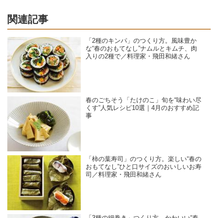
関連記事
「2種のキンパ」のつくり方。風味豊か
な“春のおもてなし”ナムルとキムチ、肉
入りの2種で／料理家・飛田和緒さん
春のごちそう「たけのこ」旬を“味わい尽
くす”人気レシピ10選｜4月のおすすめ記
事
「柿の葉寿司」のつくり方。楽しい“春の
おもてなし”ひと口サイズのおいしいお寿
司／料理家・飛田和緒さん