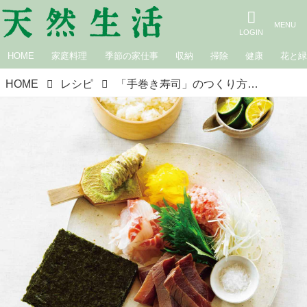
HOME
家庭料理
季節の家仕事
収納
掃除
健康
花と
HOME
レシピ
「手巻き寿司」のつくり方。うれしい“春のおもてなし”おいしいトッピングアイデア／料理家・飛田和緒さん