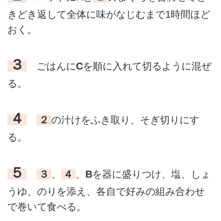
きどき返して全体に味がなじむまで1時間ほど
おく。
３
ごはんに
C
を順に入れて切るように混ぜ
る。
４
２
の汁けをふき取り、そぎ切りにす
る。
５
３
、
４
、
B
を器に盛りつけ、塩、しょ
うゆ、のりを添え、各自で好みの組み合わせ
で巻いて食べる。