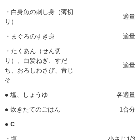
・白身魚の刺し身（薄切
適量
り）
・まぐろのすき身
適量
・たくあん（せん切
り）、白髪ねぎ、すだ
適量
ち、おろしわさび、青じ
そ
● 塩、しょうゆ
各適量
● 炊きたてのごはん
1合分
●
C
・塩
小さじ1/3