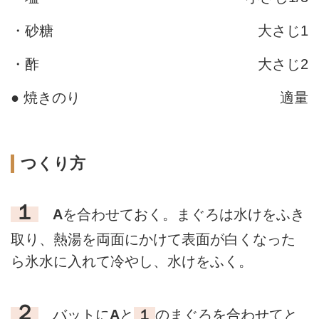
・砂糖
大さじ1
・酢
大さじ2
● 焼きのり
適量
つくり方
１
A
を合わせておく。まぐろは水けをふき
取り、熱湯を両面にかけて表面が白くなった
ら氷水に入れて冷やし、水けをふく。
２
バットに
A
と
１
のまぐろを合わせてと