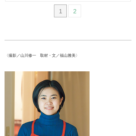
1
2
〈撮影／山川修一 取材・文／福山雅美〉