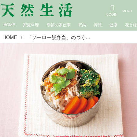
HOME
家庭料理
季節の家仕事
収納
掃除
健康
花と
HOME
「ジーロー飯弁当」のつくり方。つくりおきを上手に活用！火を入れずに“さっとつくれる”かんたん弁当／自炊料理家®・山口祐加さん