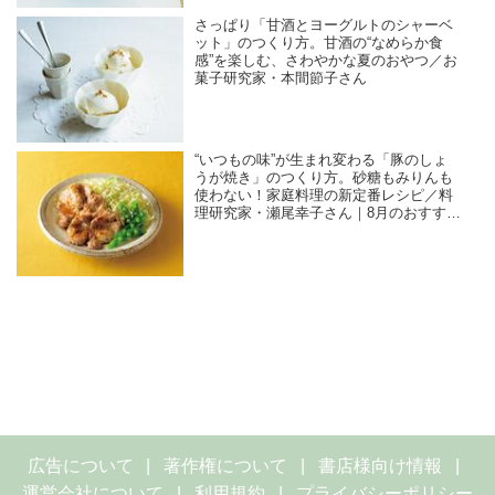
さっぱり「甘酒とヨーグルトのシャーベ
ット」のつくり方。甘酒の“なめらか食
感”を楽しむ、さわやかな夏のおやつ／お
菓子研究家・本間節子さん
“いつもの味”が生まれ変わる「豚のしょ
うが焼き」のつくり方。砂糖もみりんも
使わない！家庭料理の新定番レシピ／料
理研究家・瀬尾幸子さん｜8月のおすすめ
記事
広告について
著作権について
書店様向け情報
運営会社について
利用規約
プライバシーポリシー