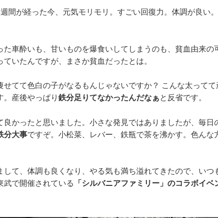
1週間が経った今、元気モリモリ。すごい回復力。体調が良い
った車酔いも、甘いものを爆食いしてしまうのも、貧血由来の
っていたんですが、まさか貧血だったとは。
痩せてて色白の子がなるもんじゃないですか？ こんな太ってて
す。産後やっぱり
鉄分足りてなかったんだなぁ
と反省です。
て良かったと思いました。小さな発見ではありましたが、毎日
鉄分大事
ですぞ。小松菜、レバー、鉄瓶で茶を沸かす。色んな
まして、体調も良くなり、やる気も満ち溢れてきたので、いつ
東武で開催されている
「シルバニアファミリー」のコラボイベ