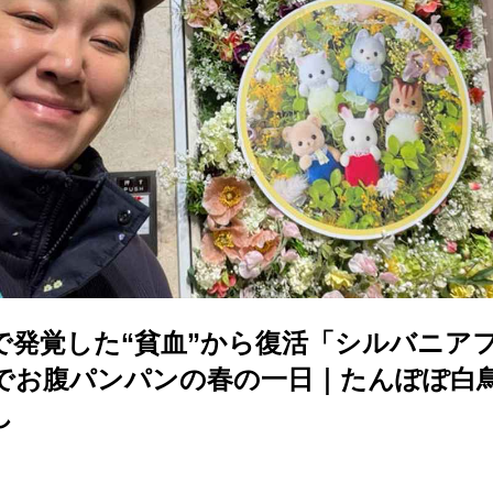
で発覚した“貧血”から復活「シルバニア
でお腹パンパンの春の一日｜たんぽぽ白
し