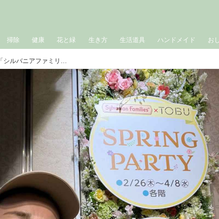
掃除
健康
花と緑
生き方
生活道具
ハンドメイド
お
人間ドックで発覚した“貧血”から復活「シルバニアファミリー」のイベントでお腹パンパンの春の一日｜たんぽぽ白鳥久美子の手づくり暮らし