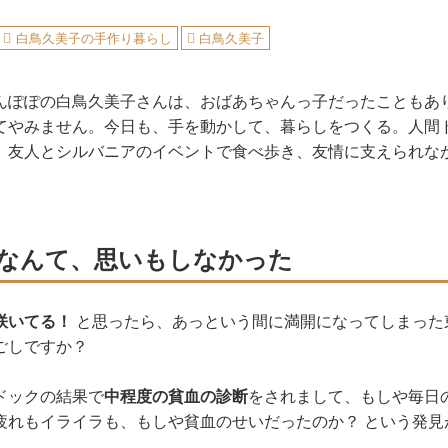
白鳥久美子の手作り暮らし
白鳥久美子
んぽぽの白鳥久美子さんは、おばあちゃんっ子だったこともあ
てやみません。今日も、手を動かして、暮らしをつくる。人間
、友人とシルバニアのイベントで食べ歩き、友情に支えられな
なんて、思いもしなかった
咲いてる！
と思ったら、あっという間に満開になってしまった
ごしですか？
ドックの結果で
中程度の貧血の診断
をされまして、もしや毎日
疲れもイライラも、もしや貧血のせいだったのか？ という発見