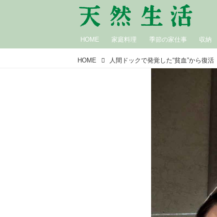
HOME
家庭料理
季節の家仕事
収納
HOME