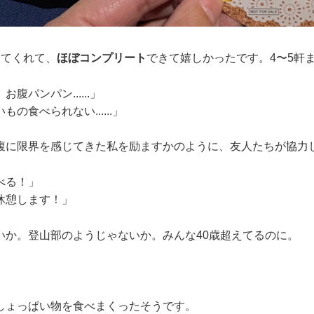
ってくれて、
ほぼコンプリート
できて嬉しかったです。4〜5軒
腹パンパン......」
の食べられない......」
腹に限界を感じてきた私を励ますかのように、友人たちが協力
べる！」
休憩します！」
いか。登山部のようじゃないか。みんな40歳超えてるのに。
しょっぱい物を食べまくったそうです。