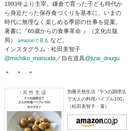
1993年より主宰。鎌倉で育った子ども時代か
ら身近だった保存食づくりを基本に、いまの
時代に無理なく楽しめる季節の仕事を提案。
著書に『65歳からの食事革命 』（文化出版
局）
など。
amazonで見る
インスタグラム：松田美智子
@michiko_matsuda
／自在道具
@jizai_dougu
＊ ＊ ＊
別冊天然生活『5つの調理法
で大人の料理バイブル100』
（松田美智子・著）