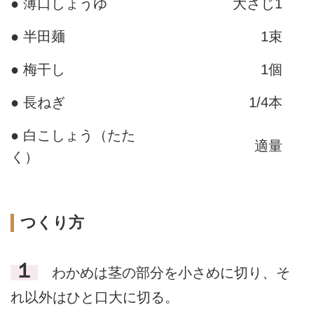
● 薄口しょうゆ
大さじ1
● 半田麺
1束
● 梅干し
1個
● 長ねぎ
1/4本
● 白こしょう（たた
適量
く）
つくり方
１
わかめは茎の部分を小さめに切り、そ
れ以外はひと口大に切る。