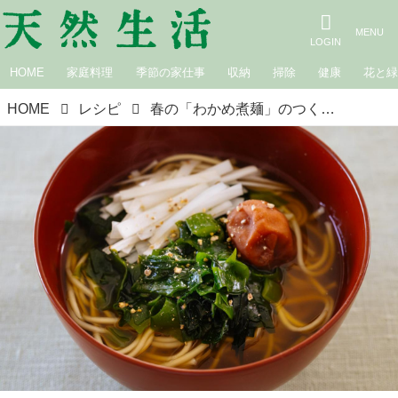
HOME
家庭料理
季節の家仕事
収納
掃除
健康
花と
HOME
レシピ
春の「わかめ煮麺」のつくり方。新わかめのやさしい香りと梅干しの酸味が絶妙！つるりとした喉ごしの“だしでゆでる”あたたかい麺｜松田美智子の季節の仕事