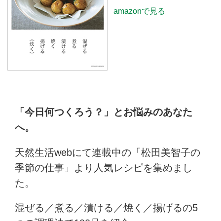
amazonで見る
「今日何つくろう？」とお悩みのあなた
へ。
天然生活webにて連載中の「松田美智子の
季節の仕事」より人気レシピを集めまし
た。
混ぜる／煮る／漬ける／焼く／揚げるの5