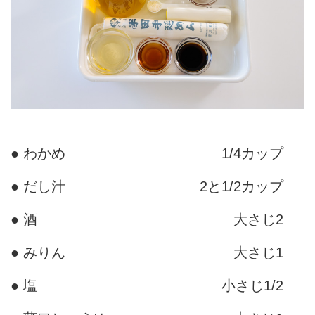
● わかめ
1/4カップ
● だし汁
2と1/2カップ
● 酒
大さじ2
● みりん
大さじ1
● 塩
小さじ1/2