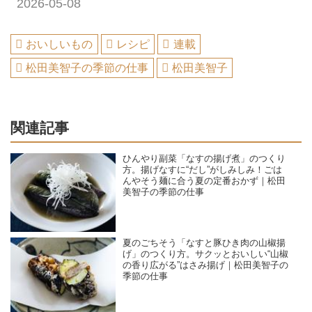
2026-05-08
おいしいもの
レシピ
連載
松田美智子の季節の仕事
松田美智子
関連記事
ひんやり副菜「なすの揚げ煮」のつくり
方。揚げなすに“だし”がしみしみ！ごは
んやそう麺に合う夏の定番おかず｜松田
美智子の季節の仕事
夏のごちそう「なすと豚ひき肉の山椒揚
げ」のつくり方。サクッとおいしい“山椒
の香り広がる”はさみ揚げ｜松田美智子の
季節の仕事