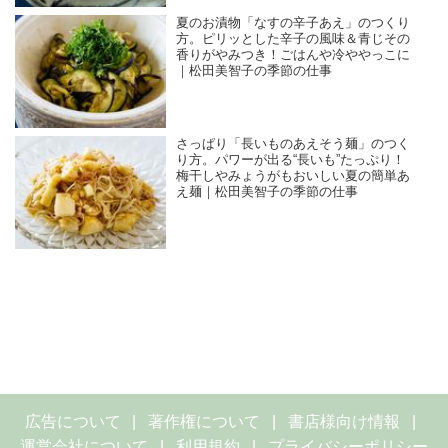
夏のお漬物「なすの辛子あえ」のつくり
方。ピリッとした辛子の風味＆青じその
香りがやみつき！ごはんや冷ややっこに
｜松田美智子の季節の仕事
さっぱり「長いものあえそう麺」のつく
り方。パワーが出る“長いも”たっぷり！
梅干しやみょうがもおいしい夏の簡単あ
え麺｜松田美智子の季節の仕事
広告について
著作権について
書店様向け情報
運営会社について
利用規約
プライバシーポリシー