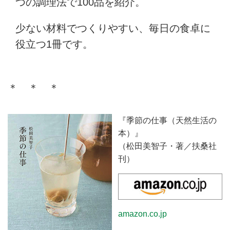
つの調理法で100品を紹介。
少ない材料でつくりやすい、毎日の食卓に
役立つ1冊です。
＊ ＊ ＊
『季節の仕事（天然生活の
本）』
（松田美智子・著／扶桑社
刊）
amazon.co.jp