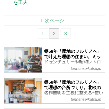
を工夫
次ページ
1
2
3
築58年「団地のフルリノベ」
で叶えた理想の住まい。ミッ
ドセンチュリーや昭和レトロ
への憧れを込めた“3つの工
tennenseikatsu.jp
夫”とインテリアの色選び／テ
キスタイルアーティスト・タ
築58年「団地のフルリノベ」
シロユミコさん - 天然生活
で理想の台所づくり。北欧の
web
名作照明を主役に整える“使い
テキスタイルアーティストのタシ
やすくて心地いい”5つのアイ
tennenseikatsu.jp
ロユミコさんは、自身の設計で団
デア／テキスタイルアーティ
地をフルリノベーション。壁を造
スト・タシロユミコさん - 天