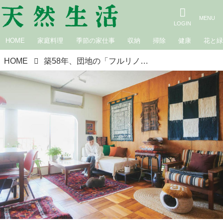
HOME
家庭料理
季節の家仕事
収納
掃除
健康
花と
HOME
築58年、団地の「フルリノベ」で人生が激変。会社員からテキスタイル作家へ“自分らしい居場所”で暮らしと創作を楽しむ／テキスタイルアーティスト・タシロユミコさん