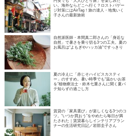
円安でも「大人ひとり旅」を楽しみた
い。海外ならどこへ行く？ロストバゲー
ジ対策にはAirTag！旅の達人・地曳いく
子さんの最新旅術
自然派医師・本間真二郎さんの「身近な
自然」で暑さを乗り切る3つの工夫。夏の
お風呂は“よもぎやハッカ油”ですっきり
夏の冷えに「赤じそハイビスカスティ
ー」のすすめ。暑い時季でも“温かいお茶
を”植物療法士・鈴木七重さんに聞く夏バ
テ知らずの過ごし方
賃貸の「家具選び」が楽しくなる3つのコ
ツ。“いつか買おう”をやめたら毎日が満
たされた｜賃貸暮らしインテリアプラン
ナーの生活研究日記／岩部圭子さん