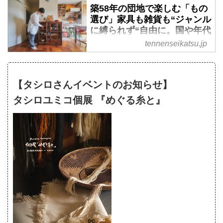
築58年の団地で楽しむ「もの
作して窓まわりを軽やかに見せた
然生活web
選び」家具も雑貨も“ジャンル
り、ワンルームをゆるくゾーン分
効率よく作業ができて、自分の好
に縛られず“自由に。国や年代
けして書斎のようなスペースを設
きをすみずみまでちりばめた台
がバラバラでもすっきりまと
けたり。そんなタシロさんに、団
tennenseikatsu.jp
所。そんな理想の台所を手に入れ
まるコツ／テキスタイルアー
地リノベの3つの工夫と、インテ
たのは、自身の設計で築58年の団
ティスト・タシロユミコさん
リアに統一感を持たせる色選びに
地をフルリノベーションしたテキ
- 天然生活web
ついてお聞きしました。
【タシロさんイベントのお知らせ】
スタイルアーティストのタシロユ
時代も国もテイストも違う家具や
ミコさん。台所を素敵にコーディ
タシロユミコ個展 『めぐる糸と』
雑貨がセンスよく配された、テキ
ネートするコツと、リノベーショ
スタイルアーティスト・タシロユ
ンの5つのアイデアをお聞きしま
ミコさんの団地住まいのお宅。も
した。
ののジャンルは違いますが、シッ
クに空間がまとまっています。そ
んなタシロさんに、もの選びのコ
ツとインテリアをまとめるルール
についてお聞きするとともに、お
気に入りのアイテムを紹介しても
らいました。