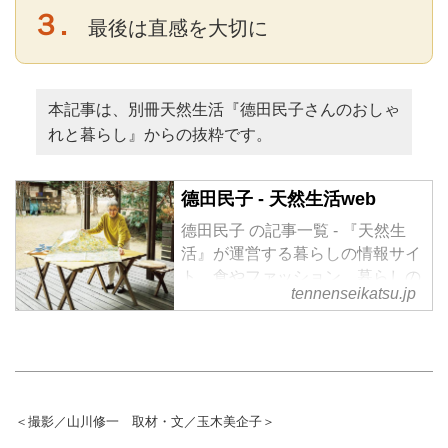
３.
最後は直感を大切に
本記事は、別冊天然生活『德田民子さんのおしゃ
れと暮らし』からの抜粋です。
德田民子 - 天然生活web
德田民子 の記事一覧 - 『天然生
活』が運営する暮らしの情報サイ
ト。食やファッション、暮らしの
tennenseikatsu.jp
知恵はもちろん、Webオリジナル
の情報を毎日配信
＜撮影／山川修一 取材・文／玉木美企子＞