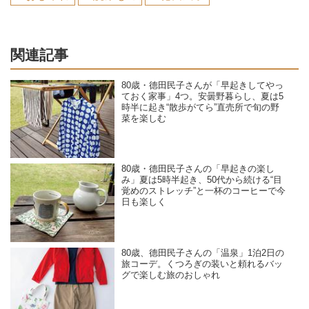
関連記事
80歳・德田民子さんが「早起きしてやっ
ておく家事」4つ。安曇野暮らし、夏は5
時半に起き“散歩がてら”直売所で旬の野
菜を楽しむ
80歳・德田民子さんの「早起きの楽し
み」夏は5時半起き、50代から続ける“目
覚めのストレッチ”と一杯のコーヒーで今
日も楽しく
80歳、德田民子さんの「温泉」1泊2日の
旅コーデ。くつろぎの装いと頼れるバッ
グで楽しむ旅のおしゃれ