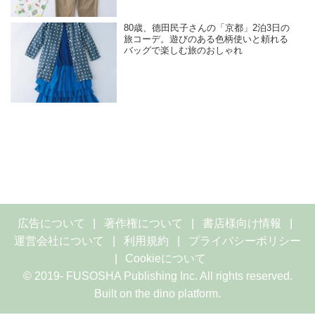
80歳、德田民子さんの「京都」2泊3日の
旅コーデ。遊びのある色柄使いと頼れる
バッグで楽しむ旅のおしゃれ
広告について
著作権について
書店様向け情報
運営会社について
利用規約
プライバシーポリシー
Cookieについて
© 2019- FUSOSHA Publishing Inc. All rights reserved.
Built on
the dino platform
.