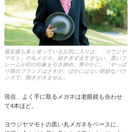
最近最も多く使っているお気に入りは、「ヨウジヤ
マモト」の丸メガネ。細すぎず太すぎない、黒いフ
レームが顔の印象を引き締め、華やかに。「やっぱ
り彼のブランドはさすが。ほかにはない絶妙なバラ
ンスで、飽きがきません」
現在、よく手に取るメガネは老眼鏡も合わせ
て4本ほど。
ヨウジヤマモトの黒い丸メガネをベースに、