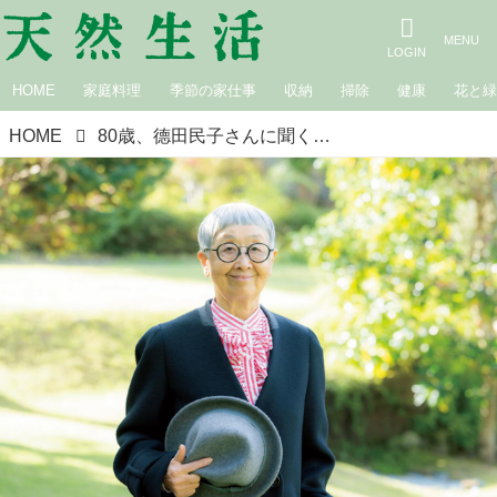
HOME
家庭料理
季節の家仕事
収納
掃除
健康
花と
HOME
80歳、德田民子さんに聞く「似合うメガネ」の選び方。化粧いらずは“メガネのおかげ”4本の愛用品も拝見