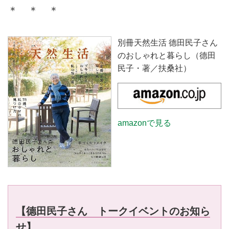
＊ ＊ ＊
別冊天然生活 德田民子さん
のおしゃれと暮らし（德田
民子・著／扶桑社）
amazonで見る
【德田民子さん トークイベントのお知ら
せ】