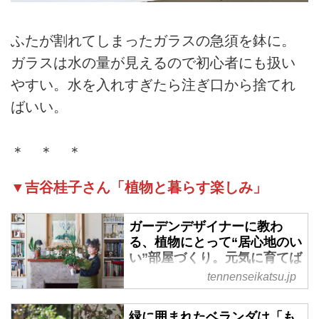
ふたが割れてしまったガラスの急須を鉢に。
ガラスは水の量が見えるので初心者にも扱い
やすい。水を入れすぎたら注ぎ口から捨てれ
ばいい。
＊ ＊ ＊
▼吉谷桂子さん「植物と暮らす楽しみ」
ガーデンデザイナーに教わ
る、植物にとって“居心地のい
い”部屋づくり。元気に育てば
私も元気をもらえる／吉谷桂
tennenseikatsu.jp
子さん - 天然生活web
手をかけ、育てることで、いやし
緑に囲まれたベランダは「も