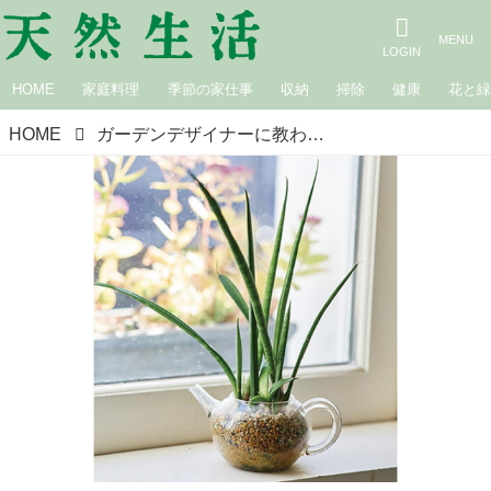
HOME
家庭料理
季節の家仕事
収納
掃除
健康
花と
HOME
ガーデンデザイナーに教わる「プランター」としても役立つ、身近なアイテム3選。ガラスの急須やバスケットを“鉢代わり”に／吉谷桂子さん