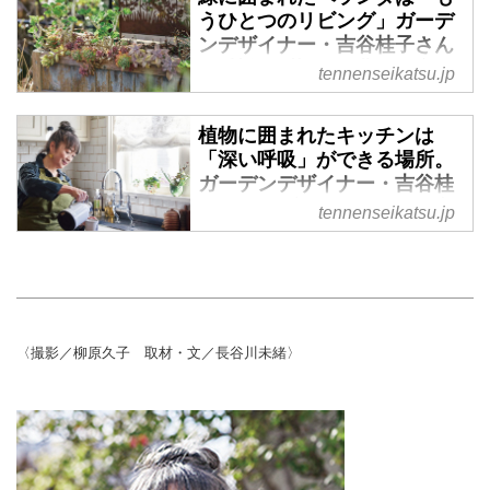
やエネルギーを与えてくれる植
うひとつのリビング」ガーデ
物。ガーデンデザイナーの吉谷桂
ンデザイナー・吉谷桂子さん
子さんに、植物に囲まれた、豊か
の“植物と暮らす”豊かな空間
tennenseikatsu.jp
な暮らしを見せていただきまし
づくり - 天然生活web
た。自分に合う、住まい環境に合
手をかけ、育てることで、いやし
植物に囲まれたキッチンは
う植物と出合ったら、それだけで
やエネルギーを与えてくれる植
「深い呼吸」ができる場所。
豊かな日常を過ごせます。
物。ガーデンデザイナーの吉谷桂
ガーデンデザイナー・吉谷桂
（『天然生活』2025年5月号掲
子さんに、植物に囲まれた、豊か
子さんの“庭とつながる”居心
tennenseikatsu.jp
載）
な暮らしを見せていただきまし
地のいい空間づくり - 天然生
た。こちらの記事では、リビング
活web
代わりにも使っているという自慢
手をかけ、育てることで、いやし
のベランダをご紹介します。
やエネルギーを与えてくれる植
（『天然生活』2025年5月号掲
物。ガーデンデザイナーの吉谷桂
〈撮影／柳原久子 取材・文／長谷川未緒〉
載）
子さんに、植物に囲まれたキッチ
ンを見せていただきました。リビ
ングとキッチンにつながるテラス
のおかげで、室内でも外の緑を直
接感じられます。 （『天然生