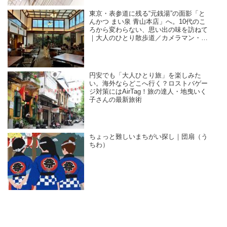
東京・表参道に残る“元銭湯”の面影「と
んかつ まい泉 青山本店」へ。10代のこ
ろから変わらない、思い出の味を訪ねて
｜大人のひとり散歩道／カメラマン・石
黒美穂子さん
円安でも「大人ひとり旅」を楽しみた
い。海外ならどこへ行く？ロストバゲー
ジ対策にはAirTag！旅の達人・地曳いく
子さんの最新旅術
ちょっと難しいまちがい探し｜団扇（う
ちわ）