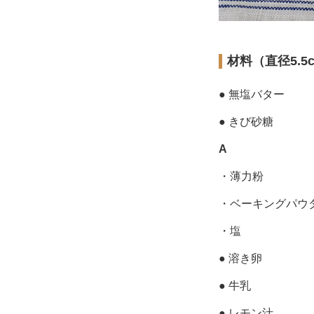
材料（直径5.5
● 無塩バター
● きび砂糖
A
・薄力粉
・ベーキングパウ
・塩
● 溶き卵
● 牛乳
● レモン汁