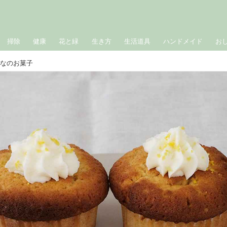
掃除
健康
花と緑
生き方
生活道具
ハンドメイド
お
はなのお菓子