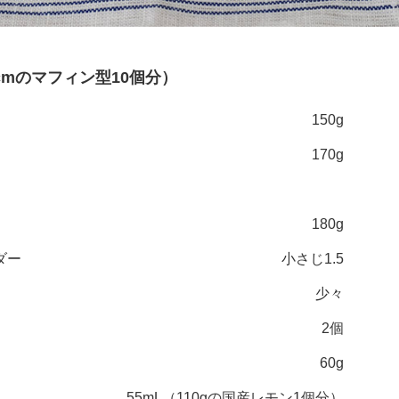
cmのマフィン型10個分）
150g
170g
180g
ダー
小さじ1.5
少々
2個
60g
55mL（110gの国産レモン1個分）