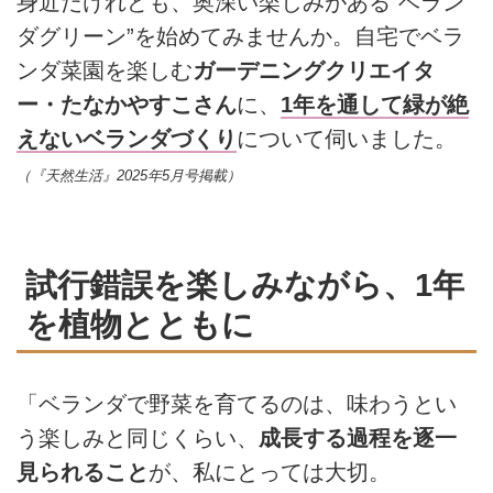
身近だけれども、奥深い楽しみがある“ベラン
ダグリーン”を始めてみませんか。自宅でベラ
ンダ菜園を楽しむ
ガーデニングクリエイタ
ー・たなかやすこさん
に、
1年を通して緑が絶
えないベランダづくり
について伺いました。
（『天然生活』2025年5月号掲載）
試行錯誤を楽しみながら、1年
を植物とともに
「ベランダで野菜を育てるのは、味わうとい
う楽しみと同じくらい、
成長する過程を逐一
見られること
が、私にとっては大切。