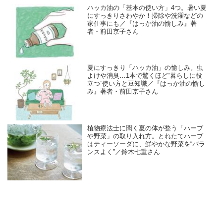
ハッカ油の「基本の使い方」4つ。暑い夏
にすっきりさわやか！掃除や洗濯などの
家仕事にも／『はっか油の愉しみ』著
者・前田京子さん
夏にすっきり「ハッカ油」の愉しみ。虫
よけや消臭…1本で驚くほど“暮らしに役
立つ”使い方と豆知識／『はっか油の愉し
み』著者・前田京子さん
植物療法士に聞く夏の体が整う「ハーブ
や野菜」の取り入れ方。とれたてハーブ
はティーソーダに、鮮やかな野菜を“バラ
ンスよく”／鈴木七重さん