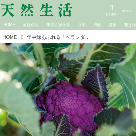
HOME
家庭料理
季節の家仕事
収納
掃除
健康
花と
HOME
年中緑あふれる「ベランダガーデニング」3つの楽しみ。種や苗から育ててみれば“愛着もひとしお”成長する姿を見守る喜び／ガーデニングクリエイター・たなかやすこさん