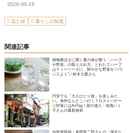
2026-05-19
花と緑
暮らしの知恵
関連記事
植物療法士に聞く夏の体が整う「ハーブ
や野菜」の取り入れ方。とれたてハーブ
はティーソーダに、鮮やかな野菜を“バラ
ンスよく”／鈴木七重さん
円安でも「大人ひとり旅」を楽しみた
い。海外ならどこへ行く？ロストバゲー
ジ対策にはAirTag！旅の達人・地曳いく
子さんの最新旅術
自然派医師・本間真二郎さんの「身近な