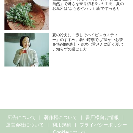
自然」で暑さを乗り切る3つの工夫。夏の
お風呂は“よもぎやハッカ油”ですっきり
夏の冷えに「赤じそハイビスカスティ
ー」のすすめ。暑い時季でも“温かいお茶
を”植物療法士・鈴木七重さんに聞く夏バ
テ知らずの過ごし方
広告について
著作権について
書店様向け情報
運営会社について
利用規約
プライバシーポリシー
Cookieについて