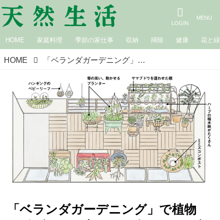
HOME
家庭料理
季節の家仕事
収納
掃除
健康
花と
HOME
「ベランダガーデニング」で植物を“効率よく”育てる工夫。目線の高さに上げてたくさんの種類を栽培！おすすめ植物＆グッズも／ガーデニングクリエイター・たなかやすこさん
「ベランダガーデニング」で植物