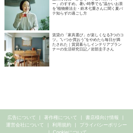
ー」のすすめ。暑い時季でも“温かいお茶
を”植物療法士・鈴木七重さんに聞く夏バ
テ知らずの過ごし方
賃貸の「家具選び」が楽しくなる3つのコ
ツ。“いつか買おう”をやめたら毎日が満
たされた｜賃貸暮らしインテリアプラン
ナーの生活研究日記／岩部圭子さん
広告について
著作権について
書店様向け情報
運営会社について
利用規約
プライバシーポリシー
Cookieについて