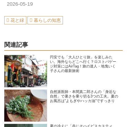
2026-05-19
花と緑
暮らしの知恵
関連記事
円安でも「大人ひとり旅」を楽しみた
い。海外ならどこへ行く？ロストバゲー
ジ対策にはAirTag！旅の達人・地曳いく
子さんの最新旅術
自然派医師・本間真二郎さんの「身近な
自然」で暑さを乗り切る3つの工夫。夏の
お風呂は“よもぎやハッカ油”ですっきり
夏の冷えに「赤じそハイビスカスティ