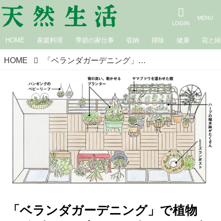
HOME
家庭料理
季節の家仕事
収納
掃除
健康
花と
HOME
「ベランダガーデニング」で植物を“効率よく”育てる工夫。目線の高さに上げてたくさんの種類を栽培！おすすめ植物＆グッズも／ガーデニングクリエイター・たなかやすこさん
「ベランダガーデニング」で植物