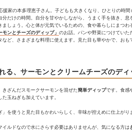
理応援家の本多理恵子さん。子どもも大きくなり、ひとりの時間
自分だけの時間。自分を甘やかしながら、うまく手を抜き、息
きましょう。心と体が元気でいるための、食や暮らしにまつわ
ーモンとチーズのディップ」
のお話。パンや野菜につけていた
タなど、さまざまな料理に使えます。見た目も華やかで、おも
れる、サーモンとクリームチーズのディ
、きざんだスモークサーモンを混ぜた
簡単ディップ
です。食感
した玉ねぎも加えています。
ぎ」を使うと見た目もかわいらしく、辛味が控えめに仕上がり
マイルドなので水にさらす必要はありませんが、気になる方は