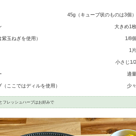
45g（キューブ状のものは3個
ン
大きめ1
は紫玉ねぎを使用）
1/8
1
小さじ1/
ー
適
ーブ（ここではディルを使用）
少
ーとフレッシュハーブはお好みで