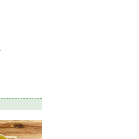
）
枚
個
片
2
量
々