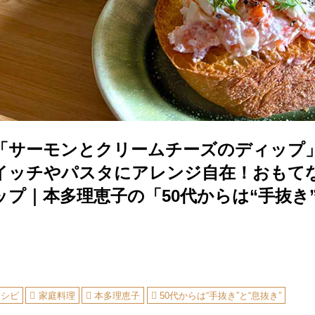
「サーモンとクリームチーズのディップ
イッチやパスタにアレンジ自在！おもて
プ｜本多理恵子の「50代からは“手抜き”
レシピ
家庭料理
本多理恵子
50代からは“手抜き”と“息抜き”