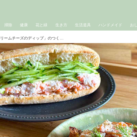
掃除
健康
花と緑
生き方
生活道具
ハンドメイド
お
混ぜるだけ「サーモンとクリームチーズのディップ」のつくり方。サンドイッチやパスタにアレンジ自在！おもてなしにも使える簡単ディップ｜本多理恵子の「50代からは“手抜き”と“息抜き”」