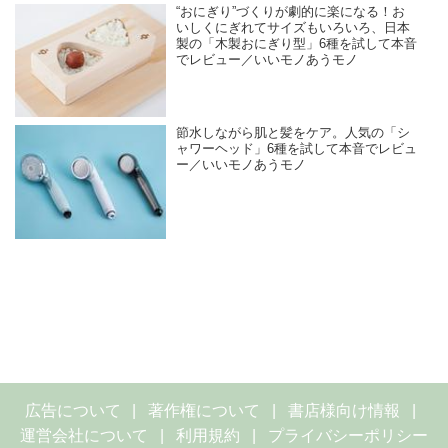
“おにぎり”づくりが劇的に楽になる！お
いしくにぎれてサイズもいろいろ、日本
製の「木製おにぎり型」6種を試して本音
でレビュー／いいモノあうモノ
節水しながら肌と髪をケア。人気の「シ
ャワーヘッド」6種を試して本音でレビュ
ー／いいモノあうモノ
広告について
著作権について
書店様向け情報
運営会社について
利用規約
プライバシーポリシー