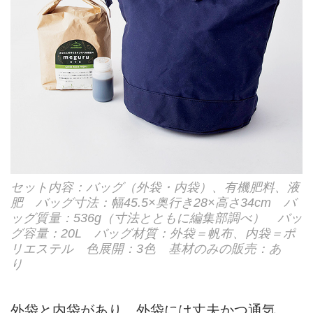
セット内容：バッグ（外袋・内袋）、有機肥料、液
肥 バッグ寸法：幅45.5×奥行き28×高さ34cm バ
ッグ質量：536g（寸法とともに編集部調べ） バッ
グ容量：20L バッグ材質：外袋＝帆布、内袋＝ポ
リエステル 色展開：3色 基材のみの販売：あ
り
外袋と内袋があり、外袋には丈夫かつ通気