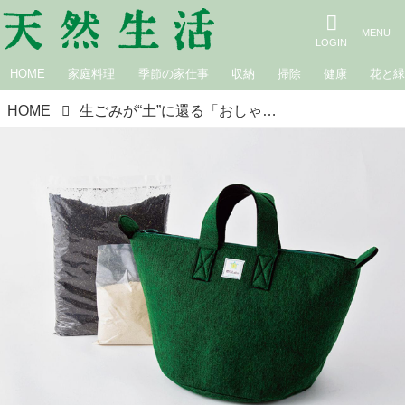
HOME
家庭料理
季節の家仕事
収納
掃除
健康
花と
HOME
生ごみが“土”に還る「おしゃれなコンポスト」6選。ベランダでも使える小型のバッグタイプを本音レビュー｜いいモノあうモノ