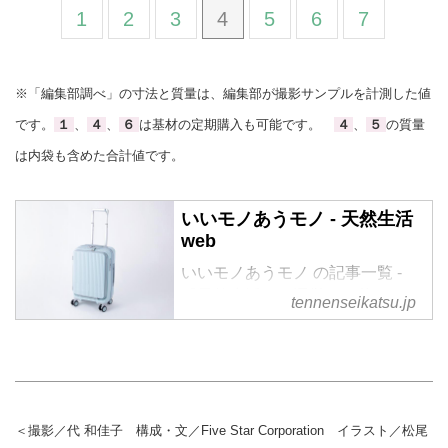
1
2
3
4
5
6
7
※「編集部調べ」の寸法と質量は、編集部が撮影サンプルを計測した値
です。
１
、
４
、
６
は基材の定期購入も可能です。
４
、
５
の質量
は内袋も含めた合計値です。
いいモノあうモノ - 天然生活
web
いいモノあうモノ の記事一覧 -
『天然生活』が運営する暮らしの
tennenseikatsu.jp
情報サイト。食やファッション、
暮らしの知恵はもちろん、Webオ
リジナルの情報を毎日配信
＜撮影／代 和佳子 構成・文／Five Star Corporation イラスト／松尾