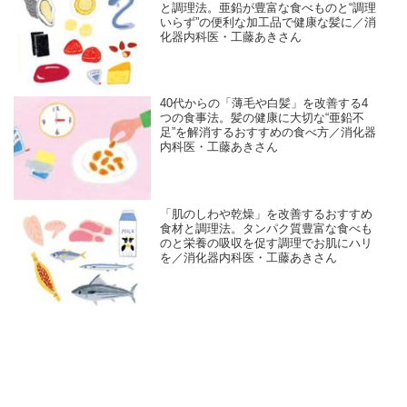
と調理法。亜鉛が豊富な食べものと“調理
いらず”の便利な加工品で健康な髪に／消
化器内科医・工藤あきさん
40代からの「薄毛や白髪」を改善する4
つの食事法。髪の健康に大切な“亜鉛不
足”を解消するおすすめの食べ方／消化器
内科医・工藤あきさん
「肌のしわや乾燥」を改善するおすすめ
食材と調理法。タンパク質豊富な食べも
のと栄養の吸収を促す調理でお肌にハリ
を／消化器内科医・工藤あきさん