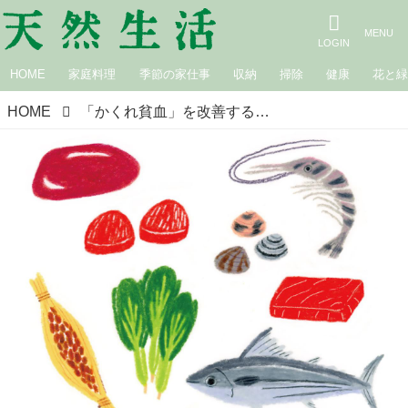
HOME
家庭料理
季節の家仕事
収納
掃除
健康
花と
HOME
「かくれ貧血」を改善するおすすめ食材と調理法。タンパク質と鉄分豊富な食べものと吸収率を上げる調理で貧血を予防／消化器内科医・工藤あきさん