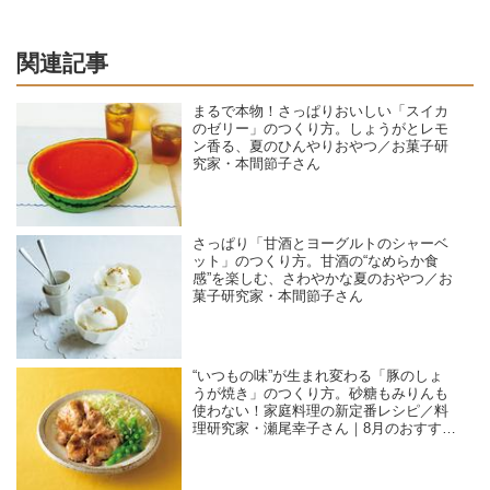
関連記事
まるで本物！さっぱりおいしい「スイカ
のゼリー」のつくり方。しょうがとレモ
ン香る、夏のひんやりおやつ／お菓子研
究家・本間節子さん
さっぱり「甘酒とヨーグルトのシャーベ
ット」のつくり方。甘酒の“なめらか食
感”を楽しむ、さわやかな夏のおやつ／お
菓子研究家・本間節子さん
“いつもの味”が生まれ変わる「豚のしょ
うが焼き」のつくり方。砂糖もみりんも
使わない！家庭料理の新定番レシピ／料
理研究家・瀬尾幸子さん｜8月のおすすめ
記事