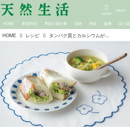
HOME
家庭料理
季節の家仕事
収納
掃除
健康
花と
HOME
レシピ
タンパク質とカルシウムが摂れる朝ごはん「さば缶サンド」と「キャベツ卵スープ」のつくり方。栄養士に教わる“体を強く美しく”する献立／今泉久美さん