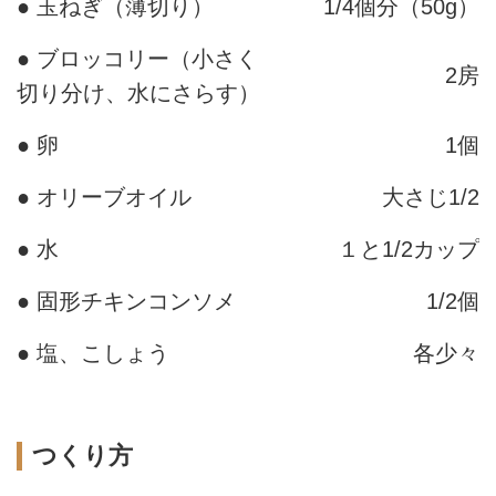
● 玉ねぎ（薄切り）
1/4個分（50g）
● ブロッコリー（小さく
2房
切り分け、水にさらす）
● 卵
1個
● オリーブオイル
大さじ1/2
● 水
１と1/2カップ
● 固形チキンコンソメ
1/2個
● 塩、こしょう
各少々
つくり方