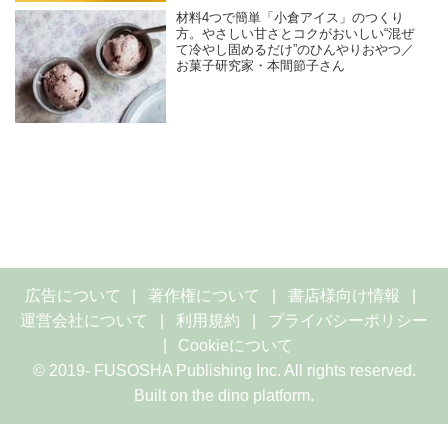
材料4つで簡単「小倉アイス」のつくり
方。やさしい甘さとコクがおいしい“混ぜ
て冷やし固めるだけ”のひんやりおやつ／
お菓子研究家・本間節子さん
広告について
著作権について
書店様向け情報
運営会社について
利用規約
プライバシーポリシー
Cookieについて
© 2019- FUSOSHA Publishing Inc. All rights reserved.
Built on
the dino platform
.