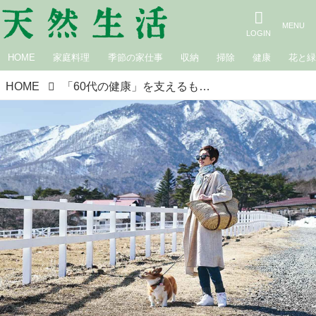
HOME
家庭料理
季節の家仕事
収納
掃除
健康
花と
HOME
「60代の健康」を支えるもの3つ。発酵食品や睡眠アプリを取り入れていつまでも“美しく元気な体”に／美容家・吉川千明さん