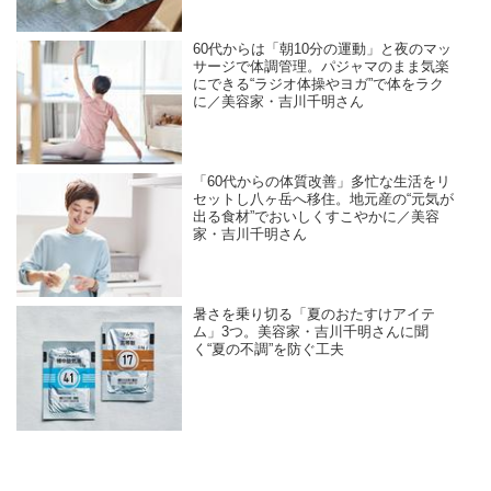
60代からは「朝10分の運動」と夜のマッ
サージで体調管理。パジャマのまま気楽
にできる“ラジオ体操やヨガ”で体をラク
に／美容家・吉川千明さん
「60代からの体質改善」多忙な生活をリ
セットし八ヶ岳へ移住。地元産の“元気が
出る食材”でおいしくすこやかに／美容
家・吉川千明さん
暑さを乗り切る「夏のおたすけアイテ
ム」3つ。美容家・吉川千明さんに聞
く“夏の不調”を防ぐ工夫