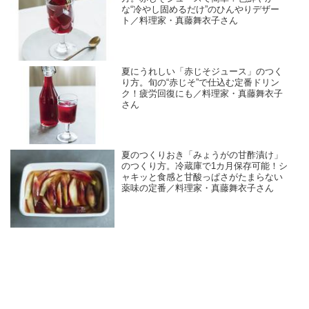
な“冷やし固めるだけ”のひんやりデザー
ト／料理家・真藤舞衣子さん
夏にうれしい「赤じそジュース」のつく
り方。旬の“赤じそ”で仕込む定番ドリン
ク！疲労回復にも／料理家・真藤舞衣子
さん
夏のつくりおき「みょうがの甘酢漬け」
のつくり方。冷蔵庫で1カ月保存可能！シ
ャキッと食感と甘酸っぱさがたまらない
薬味の定番／料理家・真藤舞衣子さん