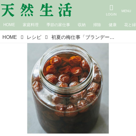
HOME
家庭料理
季節の家仕事
収納
掃除
健康
花と
HOME
レシピ
初夏の梅仕事「ブランデー梅酒」のつくり方。豊かな香りとコクで飲みやすい口あたり。ロックやソーダで割ってもおすすめ／料理家・真藤舞衣子さん