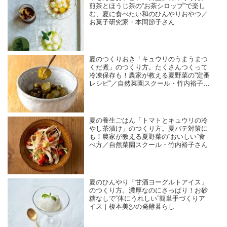
煎茶とほうじ茶の“お茶シロップ”で楽し
む、夏に食べたい和のひんやりおやつ／
お菓子研究家・本間節子さん
夏のつくりおき「キュウリのうまうまつ
くだ煮」のつくり方。たくさんつくって
冷凍保存も！農家が教える夏野菜の“定番
レシピ”／自然菜園スクール・竹内裕子さ
ん
夏の養生ごはん「トマトとキュウリの冷
やし茶漬け」のつくり方。夏バテ対策に
も！農家が教える夏野菜の“おいしい”食
べ方／自然菜園スクール・竹内裕子さん
夏のひんやり「甘酒ヨーグルトアイス」
のつくり方。濃厚なのにさっぱり！お砂
糖なしで“体にうれしい”簡単手づくりア
イス｜榎本美沙の発酵暮らし