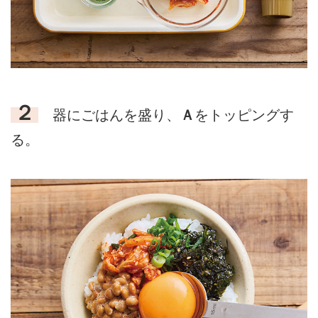
２
器にごはんを盛り、
Ａ
をトッピングす
る。