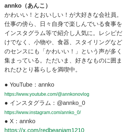
のっけパンとのっけごはん』よ
楽しめます。今回は、ボリューム
annko（あんこ）
り）
満点のっけパン「アボカドトース
かわいい！とおいしい！が大好きな会社員。
ト」のつくり方をご紹介します。
（『これだけごちそう！のっけパ
仕事の傍ら、日々自身で楽しんでいる食事を
ンとのっけごはん』より）
インスタグラム等で紹介し人気に。レシピだ
けでなく、小物や、食器、スタイリングなど
のセンスにも「かわいい！」という声が多く
集まっている。ただいま、好きなものに囲ま
れたひとり暮らしを満喫中。
● YouTube：annko
https://www.youtube.com/@annkonovlog
● インスタグラム：@annko_0
https://www.instagram.com/annko_0/
● X：annko
https://x.com/redbeanjam1210