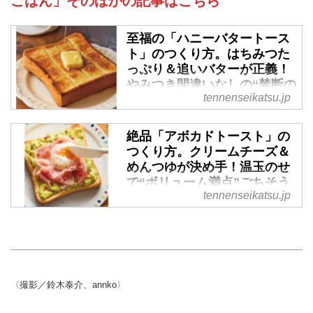
ごはん」そのほかの記事はこちら
至福の「ハニーバタートース
ト」のつくり方。はちみつた
っぷり＆追いバターが正義！
やみつき間違いなしの“禁断の
tennenseikatsu.jp
おいしさ”／annkoさん - 天然
生活web
絶品「アボカドトースト」の
SNSで投稿する日々のごはんが人
つくり方。クリームチーズ＆
気のannkoさん。annkoさんが提
めんつゆが決め手！温玉のせ
案する「のっけパン」は、食パン
で“ボリューム満点”ごちそう
に、好きな具材をのっけて焼くだ
tennenseikatsu.jp
パン／annkoさん - 天然生活
けで、かわいくておいしいパンが
web
楽しめます。今回は、至福の甘々
スイーツ系のっけパン「ハニーバ
SNSで投稿する日々のごはんが人
タートースト」のつくり方をご紹
気のannkoさん。annkoさんが提
介します。最小限の材料で最大限
案する「のっけパン」は、食パン
のおいしさ！ ぜひおためしくだ
に、好きな具材をのっけて焼くだ
〈撮影／鈴木泰介、annko〉
さい。 （『これだけごちそう！
けで、かわいくておいしいパンが