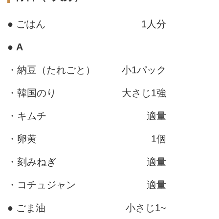
● ごはん
1人分
●
A
・納豆（たれごと）
小1パック
・韓国のり
大さじ1強
・キムチ
適量
・卵黄
1個
・刻みねぎ
適量
・コチュジャン
適量
● ごま油
小さじ1~