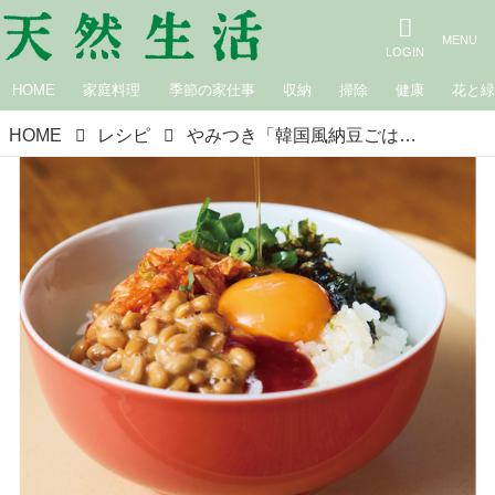
HOME
家庭料理
季節の家仕事
収納
掃除
健康
花と
HOME
レシピ
やみつき「韓国風納豆ごはん」のつくり方。ほかほかごはんにのせるだけ！甘辛味がおいしい“納豆×コチュジャン”の最強タッグ／annkoさん