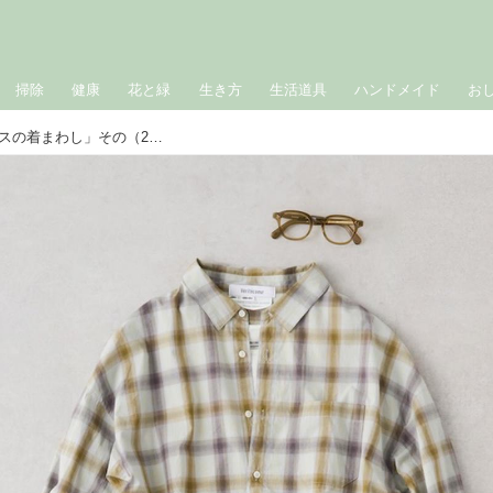
掃除
健康
花と緑
生き方
生活道具
ハンドメイド
お
おしゃれのABC◇ 5月「初夏のトップスの着まわし」その（2）ビッグシャツの着まわし3コーデ 現役スタイリストが、おしゃれの悩みを解決｜植村美智子