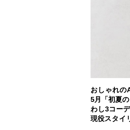
おしゃれのA
5月「初夏
わし3コー
現役スタイ