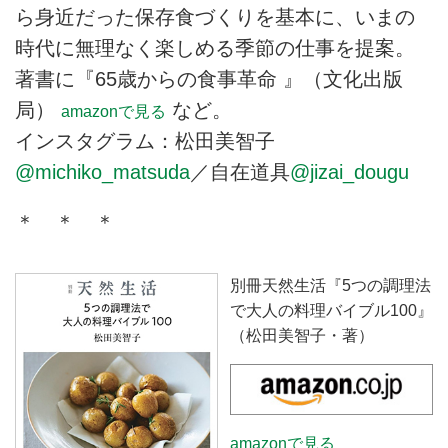
ら身近だった保存食づくりを基本に、いまの
時代に無理なく楽しめる季節の仕事を提案。
著書に『65歳からの食事革命 』（文化出版
局）
など。
amazonで見る
インスタグラム：松田美智子
@michiko_matsuda
／自在道具
@jizai_dougu
＊ ＊ ＊
別冊天然生活『5つの調理法
で大人の料理バイブル100』
（松田美智子・著）
amazonで見る