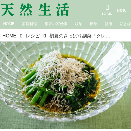
HOME
家庭料理
季節の家仕事
収納
掃除
健康
花と
HOME
レシピ
初夏のさっぱり副菜「クレソンとじゃこのおひたし」のつくり方。さわやかな香りとほのかな辛みを“和風だし”で楽しむひと皿｜松田美智子の季節の仕事