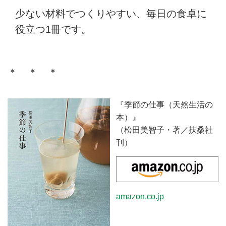
少ない材料でつくりやすい、毎日の食卓に
役立つ1冊です。
＊ ＊ ＊
『季節の仕事（天然生活の
本）』
（松田美智子・著／扶桑社
刊）
amazon.co.jp