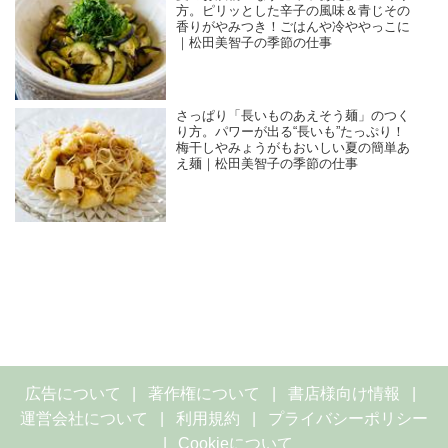
方。ピリッとした辛子の風味＆青じその
香りがやみつき！ごはんや冷ややっこに
｜松田美智子の季節の仕事
さっぱり「長いものあえそう麺」のつく
り方。パワーが出る“長いも”たっぷり！
梅干しやみょうがもおいしい夏の簡単あ
え麺｜松田美智子の季節の仕事
広告について
著作権について
書店様向け情報
運営会社について
利用規約
プライバシーポリシー
Cookieについて