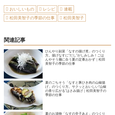
おいしいもの
レシピ
連載
松田美智子の季節の仕事
松田美智子
関連記事
ひんやり副菜「なすの揚げ煮」のつくり
方。揚げなすに“だし”がしみしみ！ごは
んやそう麺に合う夏の定番おかず｜松田
美智子の季節の仕事
夏のごちそう「なすと豚ひき肉の山椒揚
げ」のつくり方。サクッとおいしい“山椒
の香り広がる”はさみ揚げ｜松田美智子の
季節の仕事
夏のお漬物「なすの辛子あえ」のつくり