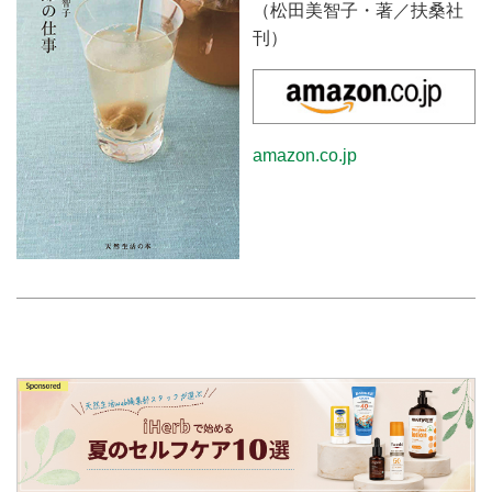
（松田美智子・著／扶桑社
刊）
amazon.co.jp