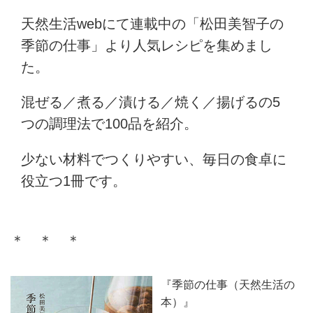
天然生活webにて連載中の「松田美智子の
季節の仕事」より人気レシピを集めまし
た。
混ぜる／煮る／漬ける／焼く／揚げるの5
つの調理法で100品を紹介。
少ない材料でつくりやすい、毎日の食卓に
役立つ1冊です。
＊ ＊ ＊
『季節の仕事（天然生活の
本）』