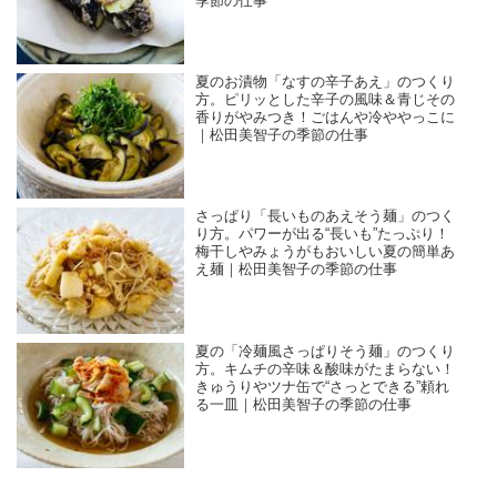
季節の仕事
夏のお漬物「なすの辛子あえ」のつくり
方。ピリッとした辛子の風味＆青じその
香りがやみつき！ごはんや冷ややっこに
｜松田美智子の季節の仕事
さっぱり「長いものあえそう麺」のつく
り方。パワーが出る“長いも”たっぷり！
梅干しやみょうがもおいしい夏の簡単あ
え麺｜松田美智子の季節の仕事
夏の「冷麺風さっぱりそう麺」のつくり
方。キムチの辛味＆酸味がたまらない！
きゅうりやツナ缶で“さっとできる”頼れ
る一皿｜松田美智子の季節の仕事