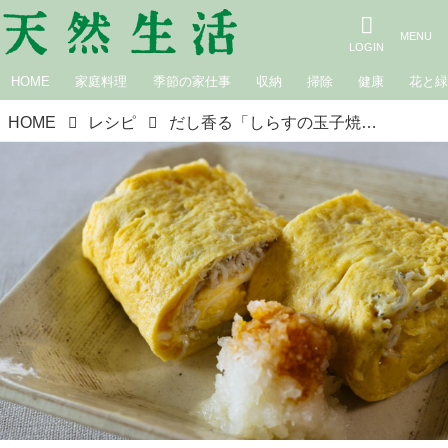
HOME
家庭料理
季節の家仕事
収納
掃除
健康
花と
HOME
レシピ
だし香る「しらすの玉子焼き」のつくり方。うま味豊かな旬のしらすを“ふんわり包む”栄養満点のひと皿｜松田美智子の季節の仕事