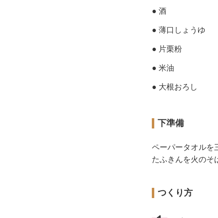
● 酒
● 薄口しょうゆ
● 片栗粉
● 米油
● 大根おろし
下準備
ペーパータオルを
たふきんを火のそ
つくり方