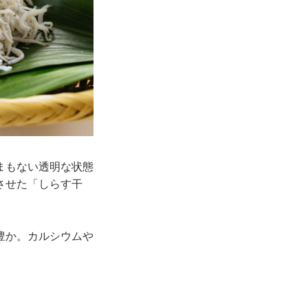
まもない透明な状態
させた「しらす干
豊か。カルシウムや