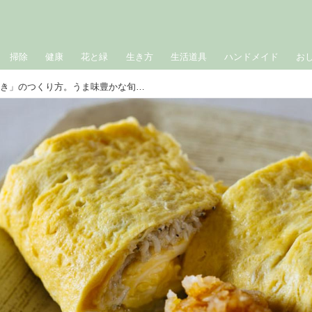
掃除
健康
花と緑
生き方
生活道具
ハンドメイド
お
だし香る「しらすの玉子焼き」のつくり方。うま味豊かな旬のしらすを“ふんわり包む”栄養満点のひと皿｜松田美智子の季節の仕事