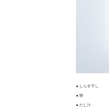
● しらす干し
● 卵
● だし汁