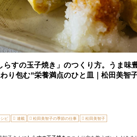
しらすの玉子焼き」のつくり方。うま味
んわり包む”栄養満点のひと皿｜松田美智
レシピ
連載
松田美智子の季節の仕事
松田美智子