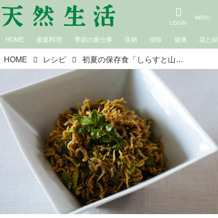
HOME
家庭料理
季節の家仕事
収納
掃除
健康
花と
HOME
レシピ
初夏の保存食「しらすと山椒の葉の佃煮風」のつくり方。さわやかな香りとふわっと食感を楽しむ“ごはんのお供”｜松田美智子の季節の仕事