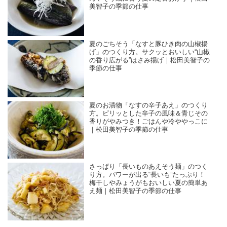
美智子の季節の仕事
夏のごちそう「なすと豚ひき肉の山椒揚
げ」のつくり方。サクッとおいしい“山椒
の香り広がる”はさみ揚げ｜松田美智子の
季節の仕事
夏のお漬物「なすの辛子あえ」のつくり
方。ピリッとした辛子の風味＆青じその
香りがやみつき！ごはんや冷ややっこに
｜松田美智子の季節の仕事
さっぱり「長いものあえそう麺」のつく
り方。パワーが出る“長いも”たっぷり！
梅干しやみょうがもおいしい夏の簡単あ
え麺｜松田美智子の季節の仕事