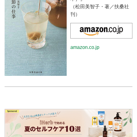
（松田美智子・著／扶桑社
刊）
amazon.co.jp