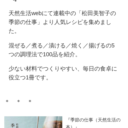
天然生活webにて連載中の「松田美智子の
季節の仕事」より人気レシピを集めまし
た。
混ぜる／煮る／漬ける／焼く／揚げるの5
つの調理法で100品を紹介。
少ない材料でつくりやすい、毎日の食卓に
役立つ1冊です。
＊ ＊ ＊
『季節の仕事（天然生活の
本）』