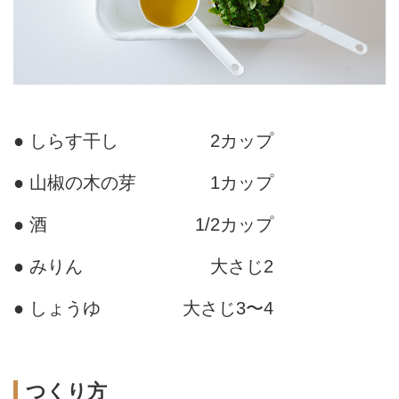
● しらす干し
2カップ
● 山椒の木の芽
1カップ
● 酒
1/2カップ
● みりん
大さじ2
● しょうゆ
大さじ3〜4
つくり方