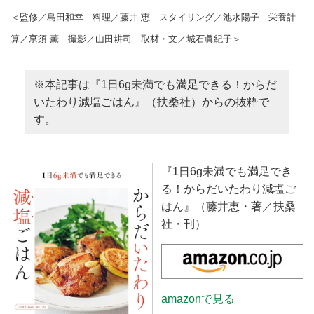
＜監修／島田和幸 料理／藤井 恵 スタイリング／池水陽子 栄養計
算／亰須 薫 撮影／山田耕司 取材・文／城石眞紀子＞
※本記事は『1日6g未満でも満足できる！からだ
いたわり減塩ごはん』（扶桑社）からの抜粋で
す。
『1日6g未満でも満足でき
る！からだいたわり減塩ご
はん』（藤井恵・著／扶桑
社・刊）
amazonで見る