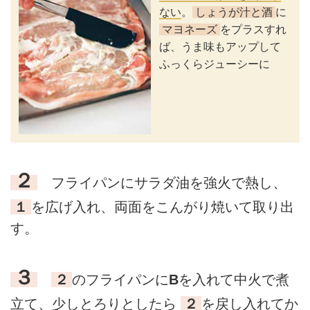
ない
。
しょうが汁と酒
に
マヨネーズ
をプラスすれ
ば、うま味もアップして
ふっくらジューシーに
２
フライパンにサラダ油を強火で熱し、
１
を広げ入れ、両面をこんがり焼いて取り出
す。
３
２
のフライパンに
B
を入れて中火で煮
立て、少しとろりとしたら
２
を戻し入れてか