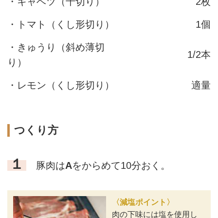
・キャベツ（千切り）
2枚
・トマト（くし形切り）
1個
・きゅうり（斜め薄切
1/2本
り）
・レモン（くし形切り）
適量
つくり方
１
豚肉は
A
をからめて10分おく。
〈減塩ポイント〉
肉の下味には塩を使用し