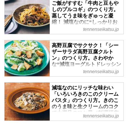
ご飯がすすむ「牛肉と豆もや
しのプルコギ」のつくり方。
蒸してうま味をぎゅっと凝
縮！ 減塩なのに“しっかりお
いしい”2つの調理ポイント／
tennenseikatsu.jp
料理研究家・藤井恵さん - 天
然生活web
高野豆腐でサクサク！「シー
ザーサラダ高野豆腐クルト
ン」のつくり方。さわやか
な“減塩ヨーグルトドレッシン
グ”と合わせて満足度アップ／
tennenseikatsu.jp
料理研究家・藤井恵さん - 天
然生活web
減塩なのにリッチな味わい
「いろいろきのこのクリーム
パスタ」のつくり方。きのこ
のうま味と生クリームのコク
で大満足のひと皿／料理研究
tennenseikatsu.jp
家・藤井恵さん - 天然生活
web