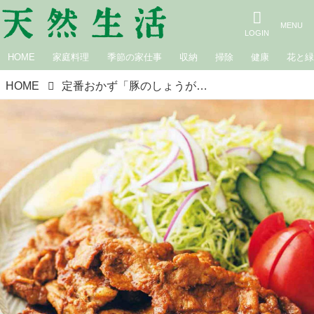
HOME
家庭料理
季節の家仕事
収納
掃除
健康
花と
HOME
定番おかず「豚のしょうが焼き」のつくり方。少ない調味料で減塩なのに大満足“しっかりおいしい”3つの調理ポイント／料理研究家・藤井恵さん