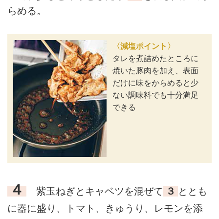
らめる。
〈減塩ポイント〉
タレを煮詰めたところに
焼いた豚肉を加え、表面
だけに味をからめると少
ない調味料でも十分満足
できる
４
紫玉ねぎとキャベツを混ぜて
３
ととも
に器に盛り、トマト、きゅうり、レモンを添