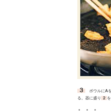
３
ボウルに
A
る。器に盛り
２
を
＊ ＊ ＊