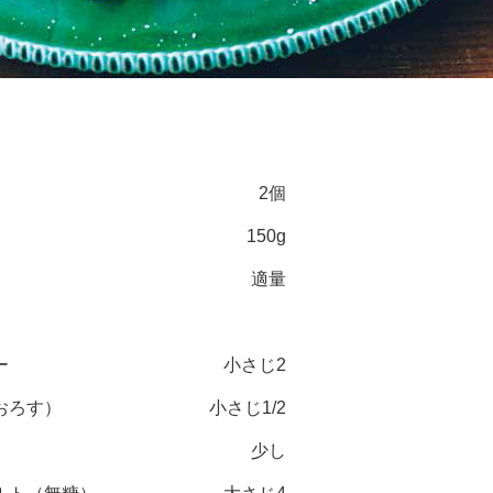
2個
150g
適量
ー
小さじ2
おろす）
小さじ1/2
少し