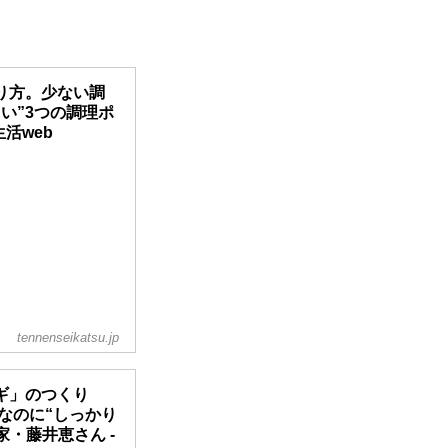
り方。少ない調
い”3つの調理ポ
活web
tennenseikatsu.jp
ギ」のつくり
なのに“しっかり
・藤井恵さん -