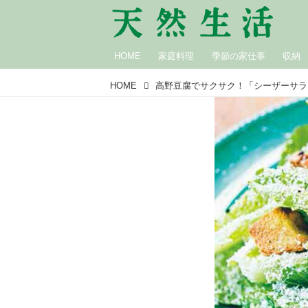
HOME
家庭料理
季節の家仕事
収納
HOME