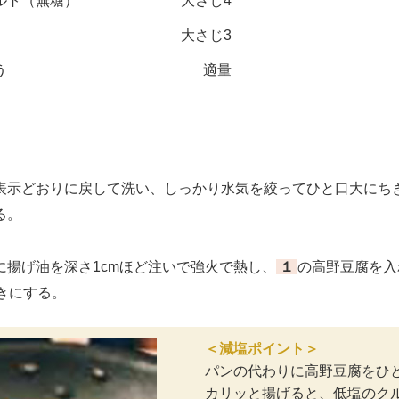
ルト（無糖）
大さじ4
大さじ3
う
適量
示どおりに戻して洗い、しっかり水気を絞ってひと口大にち
る。
揚げ油を深さ1cmほど注いで強火で熱し、
１
の高野豆腐を入
きにする。
＜減塩ポイント＞
パンの代わりに高野豆腐をひ
カリッと揚げると、低塩のク