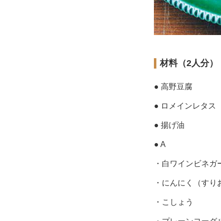
材料（2人分）
● 高野豆腐
● ロメインレタス
● 揚げ油
● A
・白ワインビネガ
・にんにく（すり
・こしょう