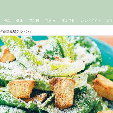
掃除
健康
花と緑
生き方
生活道具
ハンドメイド
お
高野豆腐でサクサク！「シーザーサラダ高野豆腐クルトン」のつくり方。さわやかな“減塩ヨーグルトドレッシング”と合わせて満足度アップ／料理研究家・藤井恵さん