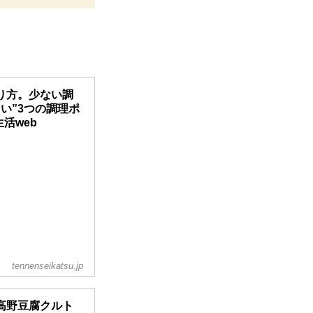
り方。少ない調
い”3つの調理ポ
活web
tennenseikatsu.jp
高野豆腐クルト