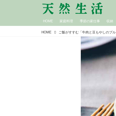
HOME
家庭料理
季節の家仕事
収納
HOME