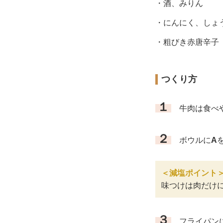
・酒、みりん
・にんにく、しょ
・粗びき赤唐辛子
つくり方
１
牛肉は食べや
２
ボウルに
A
＜減塩ポイント
味つけは肉だけ
３
フライパン