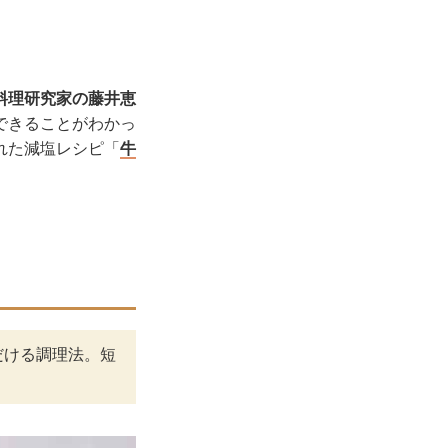
料理研究家の藤井恵
できることがわかっ
れた減塩レシピ「
牛
だける調理法。短