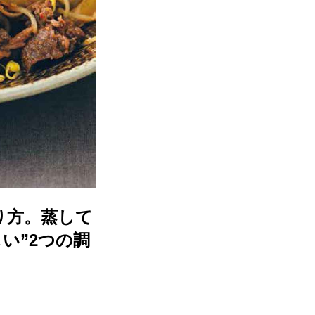
り方。蒸して
い”2つの調