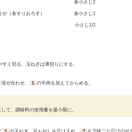
各小さじ2
うが（各すりおろす）
各小さじ1
小さじ1/2
すく切る。玉ねぎは薄切りにする。
を混ぜ合わせ、
１
の牛肉を加えてからめる。
＞
にして、調味料の使用量を最小限に。
に
１
の玉ねぎ、豆もやしを広げ入れ、
２
を下味ごと広げのせ