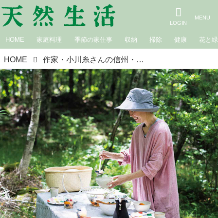
HOME
家庭料理
季節の家仕事
収納
掃除
健康
花と
HOME
作家・小川糸さんの信州・山小屋暮らし「夏の楽しみ」4つ。心と体を“リセット”する山の短い夏の味わい方