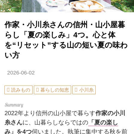
作家・小川糸さんの信州・山小屋暮
らし「夏の楽しみ」4つ。心と体
を“リセット”する山の短い夏の味わ
い方
2026-06-02
読みもの
暮らしの知恵
小川糸
2022年より信州の山小屋で暮らす
作家の小川
糸さん
に、山暮らしならではの
「夏の楽し
み」を4つ
伺いました。執筆に集中する秋を前