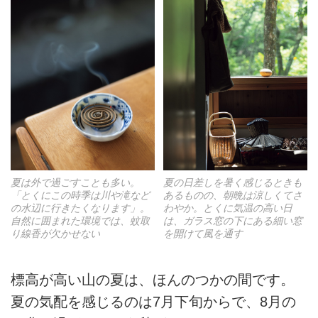
夏は外で過ごすことも多い。
夏の日差しを暑く感じるときも
「とくにこの時季は川や滝など
あるものの、朝晩は涼しくてさ
の水辺に行きたくなります」。
わやか。とくに気温の高い日
自然に囲まれた環境では、蚊取
は、ガラス窓の下にある細い窓
り線香が欠かせない
を開けて風を通す
標高が高い山の夏は、ほんのつかの間です。
夏の気配を感じるのは7月下旬からで、8月の