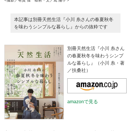
<撮影／有賀 傑 取材・文／嶌 陽子＞
本記事は別冊天然生活『小川 糸さんの春夏秋冬
を味わうシンプルな暮らし』からの抜粋です
別冊天然生活『小川 糸さん
の春夏秋冬を味わうシンプ
ルな暮らし』（小川 糸・著
／扶桑社）
amazonで見る