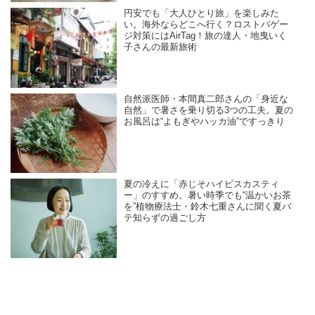
円安でも「大人ひとり旅」を楽しみた
い。海外ならどこへ行く？ロストバゲー
ジ対策にはAirTag！旅の達人・地曳いく
子さんの最新旅術
自然派医師・本間真二郎さんの「身近な
自然」で暑さを乗り切る3つの工夫。夏の
お風呂は“よもぎやハッカ油”ですっきり
夏の冷えに「赤じそハイビスカスティ
ー」のすすめ。暑い時季でも“温かいお茶
を”植物療法士・鈴木七重さんに聞く夏バ
テ知らずの過ごし方