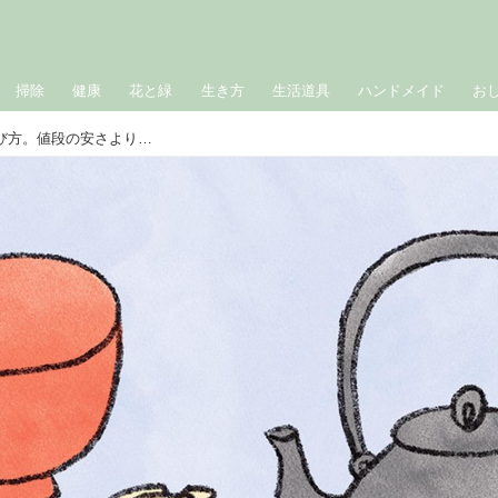
掃除
健康
花と緑
生き方
生活道具
ハンドメイド
お
お坊さんに教わる“価値あるもの”の選び方。値段の安さよりも「本当に気に入ったもの」を選び取って／僧侶・松本紹圭さん