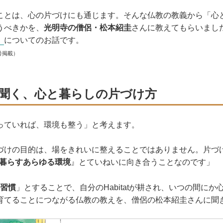
ことは、心の片づけにも通じます。そんな仏教の教義から「心
うべきかを、
光明寺の僧侶・松本紹圭
さんに教えてもらいまし
」
についてのお話です。
号掲載）
聞く、心と暮らしの片づけ方
っていれば、環境も整う」と考えます。
づけの目的は、場をきれいに整えることではありません。片づ
分の暮らすあらゆる環境
』とていねいに向き合うことなのです」
＝習慣
」とすることで、自分のHabitatが耕され、いつの間に
育てることにつながる仏教の教えを、僧侶の松本紹圭さんに聞