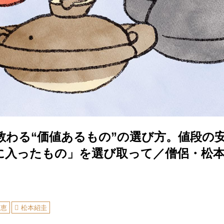
教わる“価値あるもの”の選び方。値段の
に入ったもの」を選び取って／僧侶・松
知恵
松本紹圭