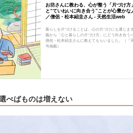
お坊さんに教わる、心が整う「片づけ方
と“ていねいに向き合う”ことが心豊かな
／僧侶・松本紹圭さん - 天然生活web
暮らしを片づけることは、心の片づけにも通じま
義から「心と暮らしの片づけ方」にどう向き合う
僧侶・松本紹圭さんに教えてもらいました。（『天然
号掲載）
選べばものは増えない