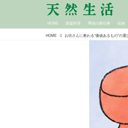
HOME
家庭料理
季節の家仕事
収納
HOME