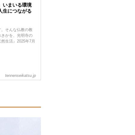
」いまいる環境
人生につながる
す。そんな仏教の教
べきかを、光明寺の
生活』2025年7月
tennenseikatsu.jp