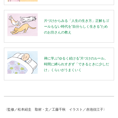
片づけからみる「人生の生き方」正解もゴ
ールもない時代を“自分らしく生きる”ため
のお坊さんの教え
禅に学ぶ“ゆるく続ける”片づけのルール。
時間に縛られすぎず「できるときに少しだ
け」くらいがうまくいく
〈監修／松本紹圭 取材・文／工藤千秋 イラスト／赤池佳江子〉