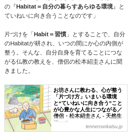
の『
Habitat＝自分の暮らすあらゆる環境
』と
ていねいに向き合うことなのです」
片づけを「
Habit＝習慣
」とすることで、自分
のHabitatが耕され、いつの間にか心の内側が
整う。そんな、自分自身を育てることにつな
がる仏教の教えを、僧侶の松本紹圭さんに聞
きました。
お坊さんに教わる、心が整う
「片づけ方」いまいる環境
と“ていねいに向き合う”こと
が心豊かな人生につながる／
僧侶・松本紹圭さん - 天然生
活web
tennenseikatsu.jp
暮らしを片づけることは、心の片