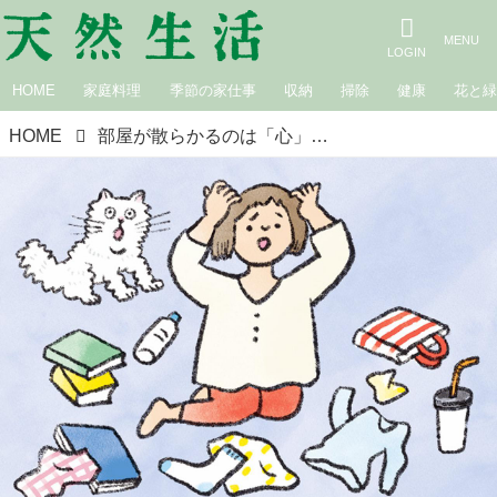
HOME
家庭料理
季節の家仕事
収納
掃除
健康
花と
HOME
部屋が散らかるのは「心」がザワついているから？お坊さんに教わる“かたくなった心”をほぐす片づけの効果／僧侶・松本紹圭さん