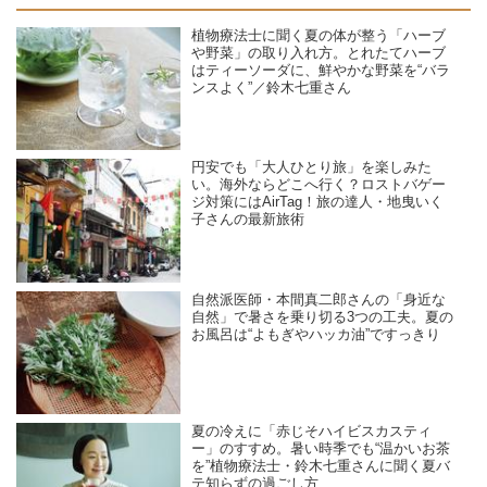
植物療法士に聞く夏の体が整う「ハーブ
や野菜」の取り入れ方。とれたてハーブ
はティーソーダに、鮮やかな野菜を“バラ
ンスよく”／鈴木七重さん
円安でも「大人ひとり旅」を楽しみた
い。海外ならどこへ行く？ロストバゲー
ジ対策にはAirTag！旅の達人・地曳いく
子さんの最新旅術
自然派医師・本間真二郎さんの「身近な
自然」で暑さを乗り切る3つの工夫。夏の
お風呂は“よもぎやハッカ油”ですっきり
夏の冷えに「赤じそハイビスカスティ
ー」のすすめ。暑い時季でも“温かいお茶
を”植物療法士・鈴木七重さんに聞く夏バ
テ知らずの過ごし方