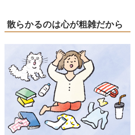
づけにも通じます。そんな仏教の
教義から「心と暮らしの片づけ
方」にどう向き合うべきかを、光
散らかるのは心が粗雑だから
明寺の僧侶・松本紹圭さんに教え
てもらいました。（『天然生活』
2025年7月号掲載）