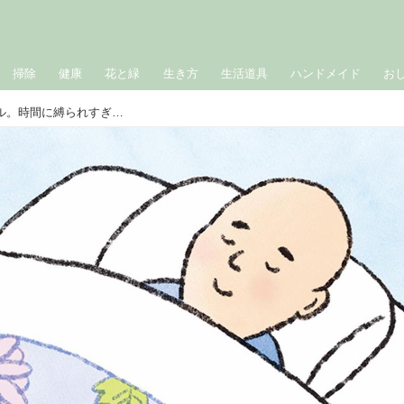
掃除
健康
花と緑
生き方
生活道具
ハンドメイド
お
禅に学ぶ“ゆるく続ける”片づけのルール。時間に縛られすぎず「できるときに少しだけ」くらいがうまくいく／僧侶・松本紹圭さん