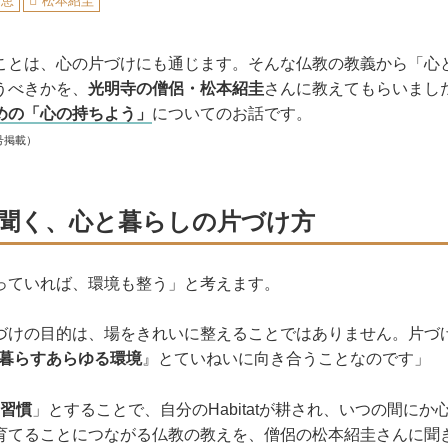
知恵
松本紹圭
ことは、心の片づけにも通じます。そんな仏教の教義から「心
うべきかを、
光明寺の僧侶・松本紹圭
さんに教えてもらいまし
めの「心の持ちよう」
についてのお話です。
号掲載）
聞く、心と暮らしの片づけ方
っていれば、環境も整う」と考えます。
づけの目的は、場をきれいに整えることではありません。片づ
分の暮らすあらゆる環境
』とていねいに向き合うことなのです」
＝習慣
」とすることで、自分のHabitatが耕され、いつの間に
育てることにつながる仏教の教えを、僧侶の松本紹圭さんに聞