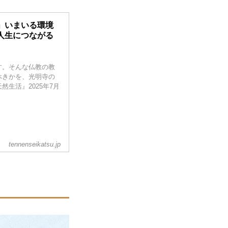
」いまいる環境
人生につながる
す。そんな仏教の教
べきかを、光明寺の
生活』2025年7月
tennenseikatsu.jp