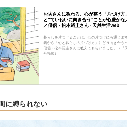
お坊さんに教わる、心が整う「片づけ方
と“ていねいに向き合う”ことが心豊かな
／僧侶・松本紹圭さん - 天然生活web
暮らしを片づけることは、心の片づけにも通じま
義から「心と暮らしの片づけ方」にどう向き合う
僧侶・松本紹圭さんに教えてもらいました。（『天然
号掲載）
間に縛られない