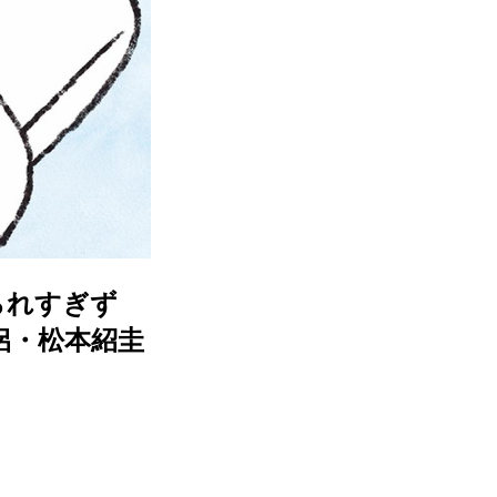
られすぎず
侶・松本紹圭