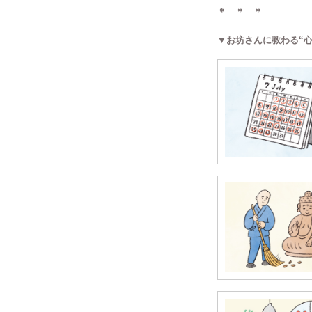
＊ ＊ ＊
▼お坊さんに教わる“