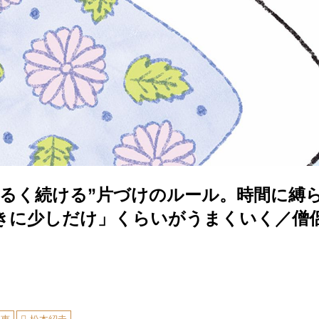
ゆるく続ける”片づけのルール。時間に縛
きに少しだけ」くらいがうまくいく／僧