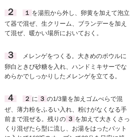
２
１
を湯煎から外し、卵黄を加えて泡立
て器で混ぜ、生クリーム、ブランデーを加え
て混ぜ、暖かい場所においておく。
３
メレンゲをつくる。大きめのボウルに
卵白ときび砂糖を入れ、ハンドミキサーでな
めらかでしっかりしたメレンゲを立てる。
４
２
に
３
の1/3量を加えゴムべらで混
ぜ、薄力粉をふるい入れ、粉けがなくなる手
前まで混ぜる。残りの
３
を加えて大きくさっ
くり混ぜたら型に流し、お湯をはったバット