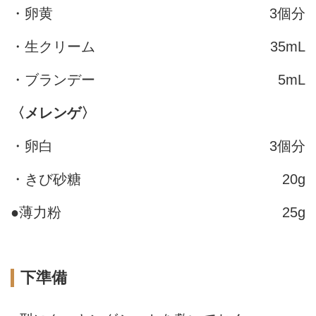
・卵黄
3個分
・生クリーム
35mL
・ブランデー
5mL
〈メレンゲ〉
・卵白
3個分
・きび砂糖
20g
●薄力粉
25g
下準備