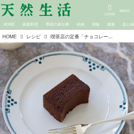
HOME
家庭料理
季節の家仕事
収納
掃除
健康
花と
HOME
レシピ
喫茶店の定番「チョコレートケーキ」のつくり方。ビターな風味で“しっとりなめらか”コーヒーと楽しむ軽やかなおやつ／菓子研究家・長田佳子さん