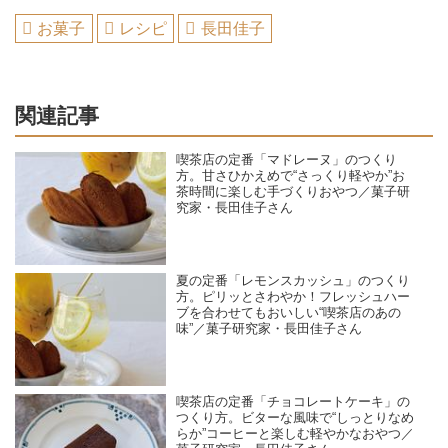
お菓子
レシピ
長田佳子
関連記事
喫茶店の定番「マドレーヌ」のつくり
方。甘さひかえめで“さっくり軽やか”お
茶時間に楽しむ手づくりおやつ／菓子研
究家・長田佳子さん
夏の定番「レモンスカッシュ」のつくり
方。ピリッとさわやか！フレッシュハー
ブを合わせてもおいしい“喫茶店のあの
味”／菓子研究家・長田佳子さん
喫茶店の定番「チョコレートケーキ」の
つくり方。ビターな風味で“しっとりなめ
らか”コーヒーと楽しむ軽やかなおやつ／