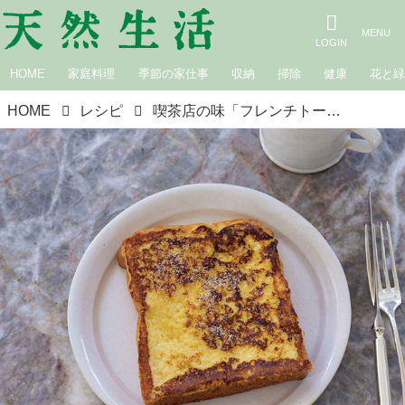
HOME
家庭料理
季節の家仕事
収納
掃除
健康
花と
HOME
レシピ
喫茶店の味「フレンチトースト」のつくり方。外はこんがり、中はとろとろ！お茶時間に楽しむ軽やかなおやつ／菓子研究家・長田佳子さん