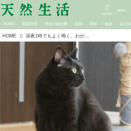
HOME
家庭料理
季節の家仕事
収納
掃除
健康
花と
HOME
深夜1時でもよく鳴く、わが家の「おしゃべり猫」が伝えたかったこと。一緒に暮らして芽生えた愛おしい気持ち｜生きづらい世界で、猫が教えてくれたこと／咲セリ