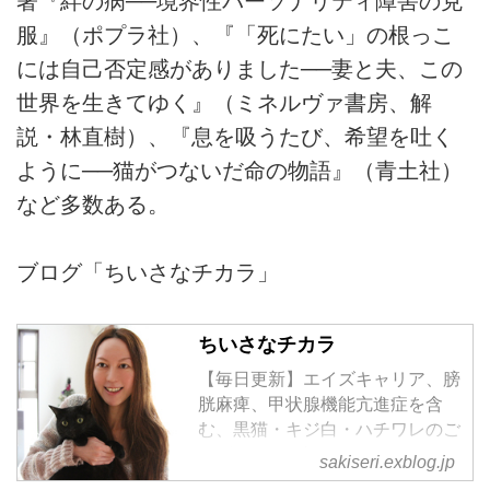
著『絆の病──境界性パーソナリティ障害の克
服』（ポプラ社）、『「死にたい」の根っこ
には自己否定感がありました──妻と夫、この
世界を生きてゆく』（ミネルヴァ書房、解
説・林直樹）、『息を吸うたび、希望を吐く
ように──猫がつないだ命の物語』（青土社）
など多数ある。
ブログ「ちいさなチカラ」
ちいさなチカラ
【毎日更新】エイズキャリア、膀
胱麻痺、甲状腺機能亢進症を含
む、黒猫・キジ白・ハチワレのご
きげんさん日記
sakiseri.exblog.jp