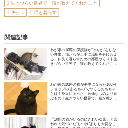
生きづらい世界で、猫が教えてくれたこと
咲セリ
猫と暮らす
関連記事
わが家の10匹の保護猫が“けんか”をしな
い理由。猫たちが上手に場所を分け合え
る、仲良く暮らすための部屋づくり｜生
きづらい世界で、猫が教えてくれたこと
／咲セリ
わが家の10匹の猫が夢中になった100円
ショップの“あるもの”でつくるおもちゃ
とは？身近にあった、高価なものより喜
ぶもの｜生きづらい世界で、猫が教えて
くれたこと／咲セリ
「10匹の猫がいるのにきれいな家」と言
われて気づいた“しつけ”よりも大切なこ