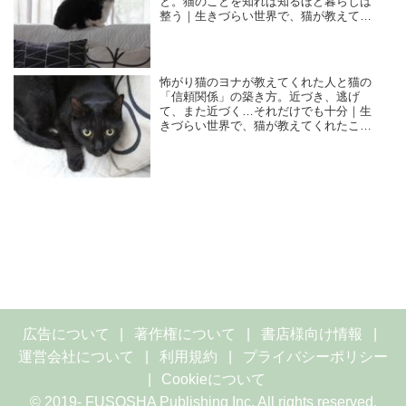
と。猫のことを知れば知るほど暮らしは
整う｜生きづらい世界で、猫が教えてく
れたこと／咲セリ
怖がり猫のヨナが教えてくれた人と猫の
「信頼関係」の築き方。近づき、逃げ
て、また近づく…それだけでも十分｜生
きづらい世界で、猫が教えてくれたこと
／咲セリ
広告について
著作権について
書店様向け情報
運営会社について
利用規約
プライバシーポリシー
Cookieについて
© 2019- FUSOSHA Publishing Inc. All rights reserved.