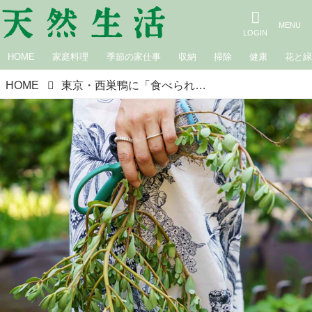
HOME
家庭料理
季節の家仕事
収納
掃除
健康
花と
HOME
東京・西巣鴨に「食べられる公園」があった！地域で育てる雑草と和ハーブ。雑草料理研究家が話す、災害時に役立つ意外とおいしい“栄養豊富”な雑草のちから