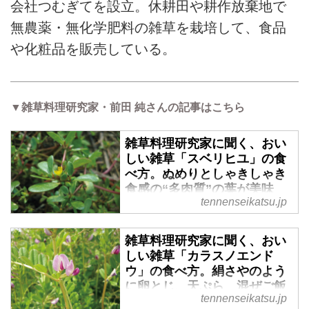
会社つむぎてを設立。休耕田や耕作放棄地で
無農薬・無化学肥料の雑草を栽培して、食品
や化粧品を販売している。
▼雑草料理研究家・前田 純さんの記事はこちら
雑草料理研究家に聞く、おい
しい雑草「スベリヒユ」の食
べ方。ぬめりとしゃきしゃき
食感の“多肉質”の葉が美味
tennenseikatsu.jp
野菜などと比べて“食材”という認
識がほとんどされていない「雑
雑草料理研究家に聞く、おい
草」ですが、実はおいしく食べら
しい雑草「カラスノエンド
れる植物として注目を集めていま
ウ」の食べ方。絹さやのよう
す。本記事では、雑草学を学び、
に卵とじ、天ぷら、混ぜご飯
雑草を使った料理を楽しむ雑草料
tennenseikatsu.jp
に
理研究家・前田 純さんの著書