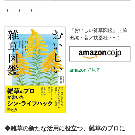
『おいしい雑草図鑑』（扶桑社）
野菜などと比べて“食材”という認
＊ ＊ ＊
より、スベリヒユの特徴とおいし
識がほとんどされていない「雑
い食べ方を紹介します。
草」ですが、実はおいしく食べら
れる植物として注目を集めていま
『おいしい雑草図鑑』（前
す。本記事では、雑草学を学び、
田純・著／扶桑社・刊）
雑草を使った料理を楽しむ雑草料
理研究家・前田 純さんの著書
『おいしい雑草図鑑』（扶桑社）
より、カラスノエンドウの特徴と
おいしい食べ方を紹介します。
amazonで見る
◆雑草の新たな活用に役立つ、雑草のプロに