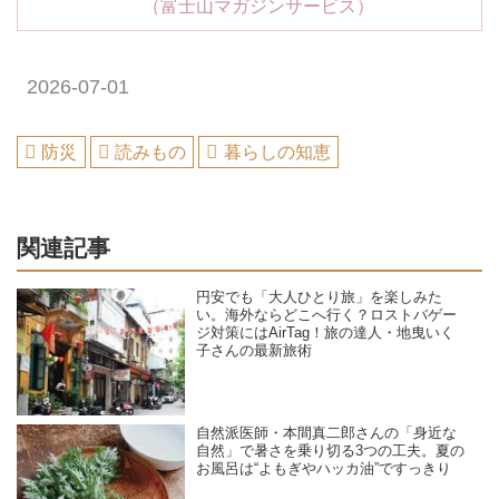
（富士山マガジンサービス）
2026-07-01
防災
読みもの
暮らしの知恵
関連記事
円安でも「大人ひとり旅」を楽しみた
い。海外ならどこへ行く？ロストバゲー
ジ対策にはAirTag！旅の達人・地曳いく
子さんの最新旅術
自然派医師・本間真二郎さんの「身近な
自然」で暑さを乗り切る3つの工夫。夏の
お風呂は“よもぎやハッカ油”ですっきり