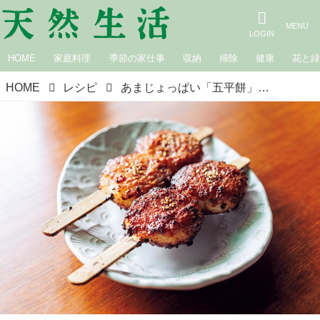
HOME
家庭料理
季節の家仕事
収納
掃除
健康
花と
HOME
レシピ
あまじょっぱい「五平餅」のつくり方。おばあちゃんから受け継いだ南信州の思い出の味／難病ALSとともに生きる、はらだまさこさんの“未来に伝えたい”レシピ