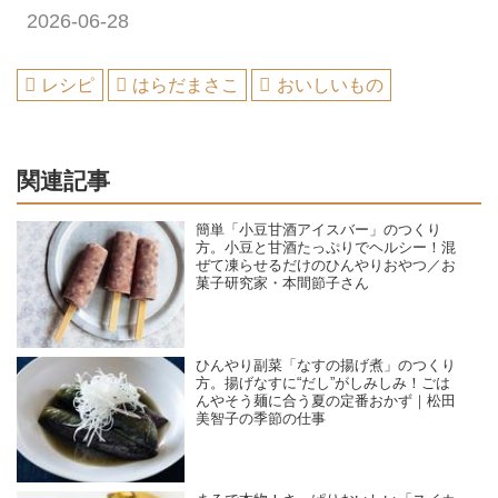
2026-06-28
レシピ
はらだまさこ
おいしいもの
関連記事
簡単「小豆甘酒アイスバー」のつくり
方。小豆と甘酒たっぷりでヘルシー！混
ぜて凍らせるだけのひんやりおやつ／お
菓子研究家・本間節子さん
ひんやり副菜「なすの揚げ煮」のつくり
方。揚げなすに“だし”がしみしみ！ごは
んやそう麺に合う夏の定番おかず｜松田
美智子の季節の仕事