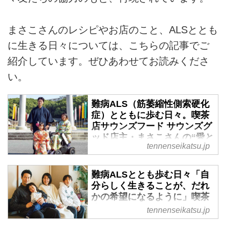
まさこさんのレシピやお店のこと、ALSととも
に生きる日々については、こちらの記事でご
紹介しています。ぜひあわせてお読みくださ
い。
難病ALS（筋萎縮性側索硬化
症）とともに歩む日々。喫茶
店サウンズフード サウンズグ
ッド店主・まさこさんの“愛と
tennenseikatsu.jp
希望”の物語「ありのままに人
生を楽しむこと、挑戦するこ
とをあきらめない」 - 天然生
難病ALSととも歩む日々「自
活web
分らしく生きることが、だれ
かの希望になるように」喫茶
福岡の喫茶店「サウンズフード
店サウンズフード サウンズグ
サウンズグッド」の店主、まさこ
tennenseikatsu.jp
ッド店主・まさこさんの“愛と
さん。難病ALSを発症しながら