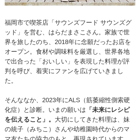
福岡市で喫茶店「サウンズフード サウンズグ
ッド」を営む、はらだまさこさん。家族で世
界を旅したのち、2018年に念願だったお店を
オープン。食材や調味料を厳選し、世界各地
で出合った「おいしい」を表現した料理が評
判を呼び、着実にファンを広げていきまし
た。
そんななか、2023年にALS（筋萎縮性側索硬
化症）と診断。いまの願いは
「未来にレシピ
を伝えること」。
大切にしてきた料理は、妹
の統子（みちこ）さんや幼稚園時代からのマ
マ友たちの協力のもと、再現されています。