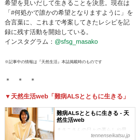
希望を見いだして生きることを決意。現在は
「#何処かで誰かの希望となりますように」を
合言葉に、これまで考案してきたレシピを記
録に残す活動を開始している。
インスタグラム：
@sfsg_masako
※記事中の情報は『天然生活』本誌掲載時のものです
＊ ＊ ＊
▼天然生活web「難病ALSとともに生きる」
難病ALSとともに生きる - 天
然生活web
まさこさんの日々の暮らしや思
tennenseikatsu.jp
い、そして、“未来に届けたいレ