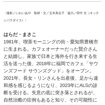
希望の物語” - 天然生活web
も、人生を楽しみながら挑戦し続
ける姿が、多くの人の共感を集め
福岡の喫茶店「サウンズフード
〈撮影／いわいあや 取材・文／玉木美企子 協力／田中 文（キッチ
ています。本記事では、ALSの発
サウンズグッド」の店主、まさこ
症から、暗闇の先にたどりついた
さん。難病ALSとともに生きなが
ンパラダイス）〉
想いを伺いました。（『天然生
ら、夢に向かって挑戦し続ける姿
活』2025年6月号掲載）
が多くの人の共感を集めていま
はらだ・まさこ
す。本記事では、支えてくれる家
1981年、喫茶モーニングの街・愛知県豊橋市
族や友人たちとのつながり、そし
て前を向く原動力についてお話を
に生まれる。カフェオーナーだった賢介さん
伺いました。（『天然生活』
と結婚し、家族で日本と海外を行き来する生
2025年6月号掲載）
活を送った後、2018年に福岡でカフェ「サウ
ンズフード サウンズグッド」をオープン。
2021年、長女・リンさんを出産後、足から違
和感を感じるようになり、2023年にALSの診
断を受ける。失意の底に突き落とされるが、
自然治癒の症例もあると知り、その可能性に