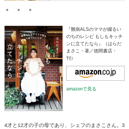
シピ”などをつづったエッセイ。
＊ ＊ ＊
『難病ALSのママが綴るい
のちのレシピ もしもキッチ
ンに立てたなら』（はらだ
まさこ・著／徳間書店・
刊）
amazonで見る
4才と12才の子の母であり、シェフのまさこさん。3