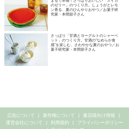
まるで本物！さっぱりおいしい「スイカ
のゼリー」のつくり方。しょうがとレモ
ン香る、夏のひんやりおやつ／お菓子研
究家・本間節子さん
さっぱり「甘酒とヨーグルトのシャーベ
ット」のつくり方。甘酒の“なめらか食
感”を楽しむ、さわやかな夏のおやつ／お
菓子研究家・本間節子さん
広告について
著作権について
書店様向け情報
運営会社について
利用規約
プライバシーポリシー