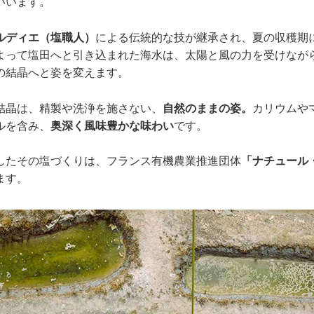
いいます。
ルディエ（塩職人）
による伝統的な技が継承され、夏の収穫期
よって塩田へと引き込まれた海水は、太陽と風の力を受けなが
の結晶へと姿を変えます。
結晶は、精製や洗浄を施さない、
自然のままの姿。
カリウムや
ルを含み、
奥深く風味豊かな味わい
です。
したその塩づくりは、フランス有機農業推進団体
「ナチュール
ます。