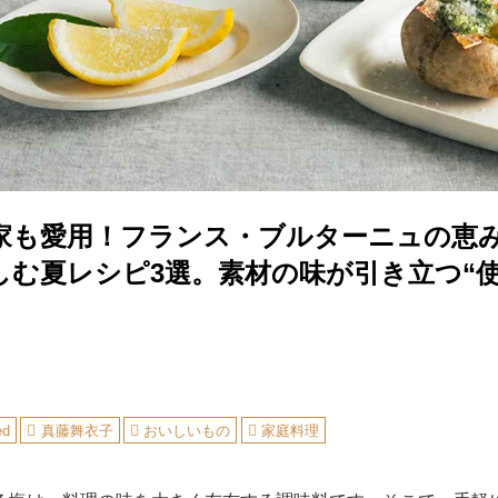
家も愛用！フランス・ブルターニュの恵
しむ夏レシピ3選。素材の味が引き立つ“使
ed
真藤舞衣子
おいしいもの
家庭料理