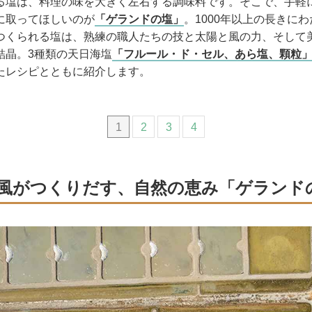
る塩は、料理の味を大きく左右する調味料です。そこで、手軽
に取ってほしいのが
「ゲランドの塩」
。1000年以上の長きに
つくられる塩は、熟練の職人たちの技と太陽と風の力、そして
結晶。3種類の天日海塩
「フルール・ド・セル、あら塩、顆粒
たレシピとともに紹介します。
1
2
3
4
風がつくりだす、自然の恵み「ゲランド