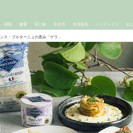
掃除
健康
花と緑
生き方
生活道具
ハンドメイド
お
プロの料理家も愛用！フランス・ブルターニュの恵み「ゲランドの塩」で楽しむ夏レシピ3選。素材の味が引き立つ“使い分け”のコツも