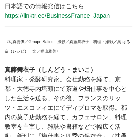
日本語での情報発信はこちら
https://linktr.ee/BusinessFrance_Japan
〈写真提供／Groupe Salins 撮影／真藤舞衣子 料理・撮影／奥 はる
奈（レシピ） 文／福山雅美〉
真藤舞衣子（しんどう・まいこ）
料理家・発酵研究家。会社勤務を経て、京
都・大徳寺内塔頭にて茶道や畑仕事を中心と
した生活を送る。その後、フランスのリッ
ツ・エスコフィエにてディプロマを取得。都
内の菓子店勤務を経て、カフェサロン、料理
教室を主宰し、雑誌や書籍などで幅広く活
動。新刊に『梅仕事と四季の保存食』（扶桑