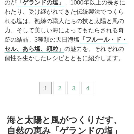
のが
「ゲランドの塩」
。1000年以上の長きに
わたり、受け継がれてきた伝統製法でつくら
れる塩は、熟練の職人たちの技と太陽と風の
力、そして美しい海によってもたらされる奇
跡の結晶。3種類の天日海塩
「フルール・ド・
セル、あら塩、顆粒」
の魅力を、それぞれの
個性を生かしたレシピとともに紹介します。
1
2
3
4
海と太陽と風がつくりだす、
自然の恵み「ゲランドの塩」