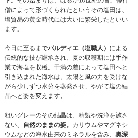
ド
。その始まりは、はるか10世紀の昔。修行
僧によって形づくられたというその塩田は、
塩貿易の黄金時代には大いに繁栄したといい
ます。
今日に至るまで
パルディエ（塩職人）
による
伝統的な技が継承され、夏の収穫期には手作
業で海塩を収穫。干満の差によって塩田へと
引き込まれた海水は、太陽と風の力を受けな
がら少しずつ水分を蒸発させ、やがて塩の結
晶へと姿を変えます。
粗いグレーのその結晶は、精製や洗浄を施さ
ない、
自然のままの姿。
カリウムやマグネシ
ウムなどの海水由来のミネラルを含み、
奥深