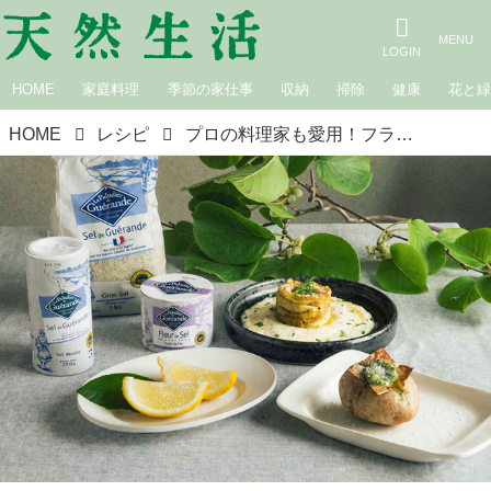
HOME
家庭料理
季節の家仕事
収納
掃除
健康
花と
HOME
レシピ
プロの料理家も愛用！フランス・ブルターニュの恵み「ゲランドの塩」で楽しむ夏レシピ3選。素材の味が引き立つ“使い分け”のコツも