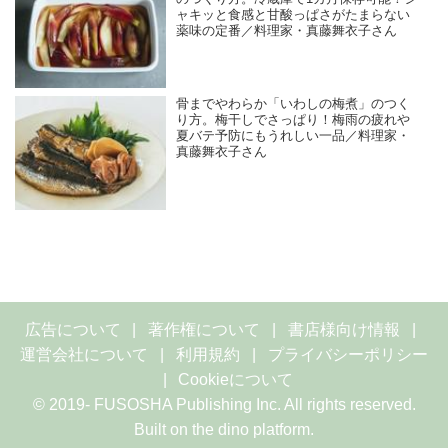
ャキッと食感と甘酸っぱさがたまらない
薬味の定番／料理家・真藤舞衣子さん
骨までやわらか「いわしの梅煮」のつく
り方。梅干しでさっぱり！梅雨の疲れや
夏バテ予防にもうれしい一品／料理家・
真藤舞衣子さん
広告について
著作権について
書店様向け情報
運営会社について
利用規約
プライバシーポリシー
Cookieについて
© 2019- FUSOSHA Publishing Inc. All rights reserved.
Built on
the dino platform
.