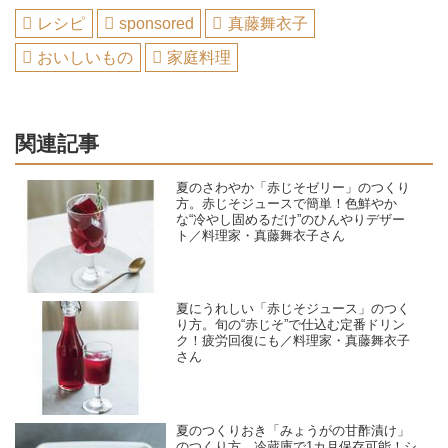
レシピ
sponsored
真藤舞衣子
おいしいもの
家庭料理
関連記事
夏のさわやか「赤じそゼリー」のつくり
方。赤じそジュースで簡単！色鮮やか
な“冷やし固めるだけ”のひんやりデザー
ト／料理家・真藤舞衣子さん
夏にうれしい「赤じそジュース」のつく
り方。旬の“赤じそ”で仕込む定番ドリン
ク！疲労回復にも／料理家・真藤舞衣子
さん
夏のつくりおき「みょうがの甘酢漬け」
のつくり方。冷蔵庫で1カ月保存可能！シ