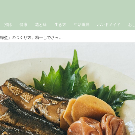
掃除
健康
花と緑
生き方
生活道具
ハンドメイド
お
骨までやわらか「いわしの梅煮」のつくり方。梅干しでさっぱり！梅雨の疲れや夏バテ予防にもうれしい一品／料理家・真藤舞衣子さん