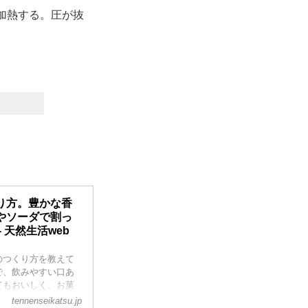
加熱する。圧が抜
り方。豊かな香
やソーダで割っ
 天然生活web
のつくり方を教えて
で、飲みやすい口あ
てもおいしく、お菓
別冊天然生活 梅仕事
tennenseikatsu.jp