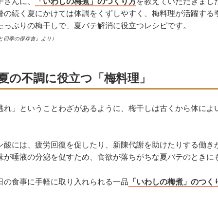
子さんに、
「いわしの梅煮」のつくり方
を教えていただきまし
暑の続く夏にかけては体調をくずしやすく、梅料理が活躍する
たっぷりの梅干しで、夏バテ解消に役立つレシピです。
と四季の保存食』より）
夏の不調に役立つ「梅料理」
逃れ」ということわざがあるように、梅干しは古くから体によ
ン酸には、疲労回復を促したり、新陳代謝を助けたりする働き
味が唾液の分泌を促すため、食欲が落ちがちな夏バテのときに
日の食事に手軽に取り入れられる一品
「いわしの梅煮」のつく