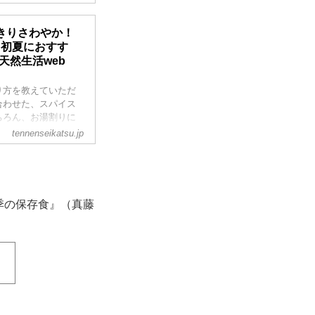
きりさわやか！
“初夏におすす
天然生活web
り方を教えていただ
合わせた、スパイス
ちろん、お湯割りに
冊天然生活 梅仕事と
tennenseikatsu.jp
季の保存食』（真藤