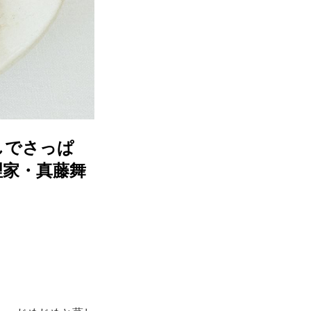
しでさっぱ
理家・真藤舞