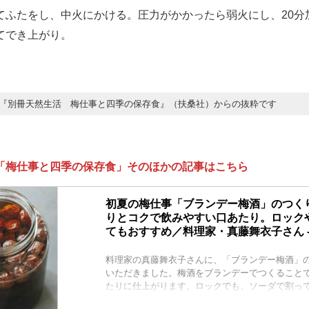
ふたをし、中火にかける。圧力がかかったら弱火にし、20分
てでき上がり。
『別冊天然生活 梅仕事と四季の保存食』（扶桑社）からの抜粋です
「梅仕事と四季の保存食」そのほかの記事はこちら
初夏の梅仕事「ブランデー梅酒」のつく
りとコクで飲みやすい口あたり。ロック
てもおすすめ／料理家・真藤舞衣子さん -
料理家の真藤舞衣子さんに、「ブランデー梅酒」
いただきました。梅酒をブランデーでつくること
たりに仕上がります。ロックでも、ソーダで割っ
子づくりの隠し味にするのもおすすめです。 （『