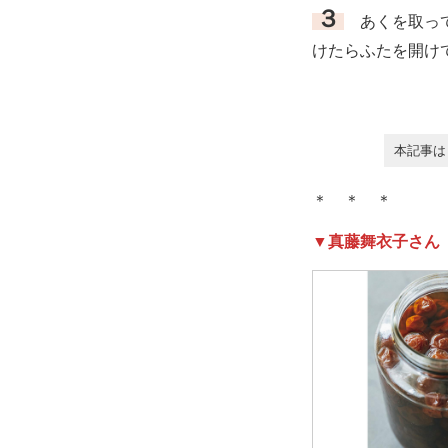
３
あくを取って
けたらふたを開け
本記事は
＊ ＊ ＊
▼真藤舞衣子さん