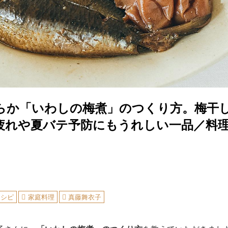
らか「いわしの梅煮」のつくり方。梅干
疲れや夏バテ予防にもうれしい一品／料
レシピ
家庭料理
真藤舞衣子