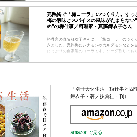
と四季の保存食』より）
完熟梅で「梅コーラ」のつくり方。すっ
梅の酸味とスパイスの風味がたまらない
め”の梅仕事／料理家・真藤舞衣子さん - 
料理家の真藤舞衣子さんに、「梅コーラ」のつく
きました。完熟梅にシナモンやカルダモンなどを
たっぷりの自家製のコーラです。ソーダ割りはも
しても。さまざまな飲み方で楽しめます。 （『別
四季の保存食』より）
『別冊天然生活 梅仕事と四
舞衣子・著／扶桑社・刊）
amazonで見る