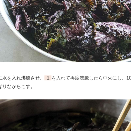
水を入れ沸騰させ、
１
を入れて再度沸騰したら中火にし、1
ぼりながらこす。