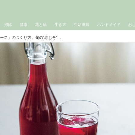
掃除
健康
花と緑
生き方
生活道具
ハンドメイド
お
夏にうれしい「赤じそジュース」のつくり方。旬の“赤じそ”で仕込む定番ドリンク！疲労回復にも／料理家・真藤舞衣子さん