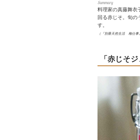
料理家の真藤舞衣
回る赤じそ。旬の
す。
（『別冊天然生活 梅仕事
「赤じそジ