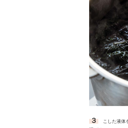
３
こした液体を