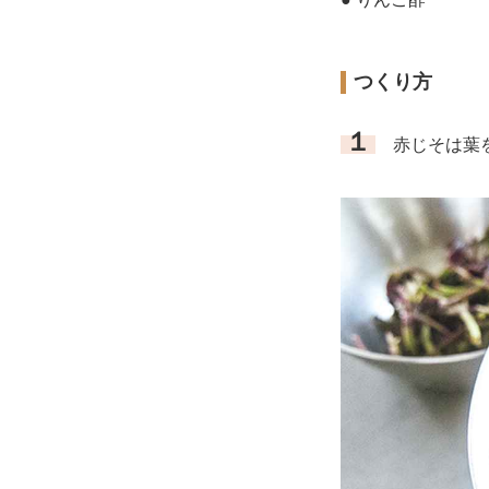
つくり方
１
赤じそは葉を