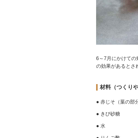
6～7月にかけて
の効果があるとさ
材料（つくり
● 赤じそ（葉の部
● きび砂糖
● 水
● りんご酢