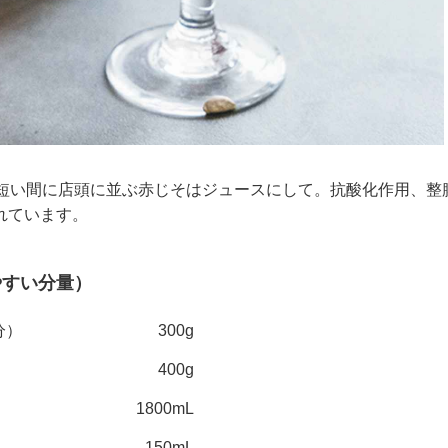
の短い間に店頭に並ぶ赤じそはジュースにして。抗酸化作用、整
れています。
やすい分量）
分）
300g
400g
1800mL
150mL