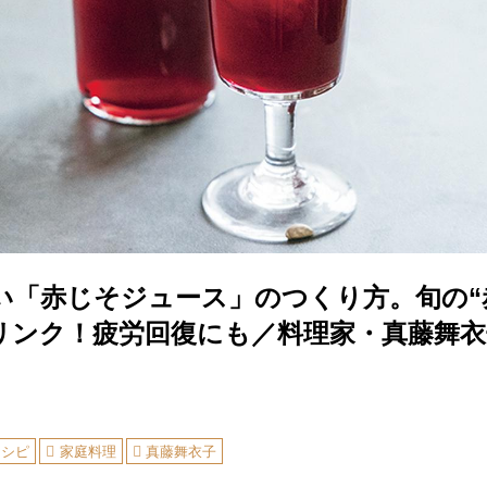
い「赤じそジュース」のつくり方。旬の“
リンク！疲労回復にも／料理家・真藤舞衣
レシピ
家庭料理
真藤舞衣子