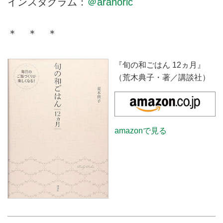
インスタグラム：
＠aranoric
＊ ＊ ＊
『旬の和ごはん 12ヵ月』
（荒木典子・著／講談社）
amazonで見る