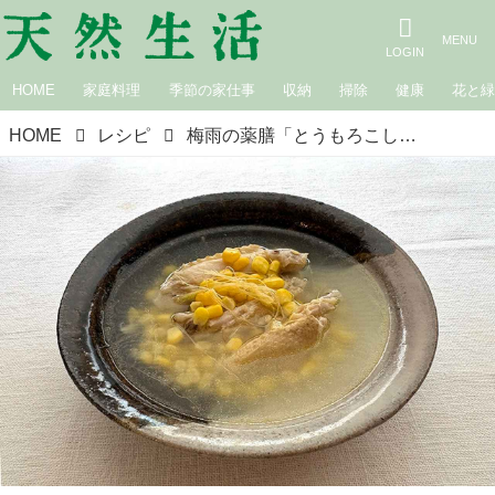
HOME
家庭料理
季節の家仕事
収納
掃除
健康
花と
HOME
レシピ
梅雨の薬膳「とうもろこしと鶏手羽中のおつゆ」のつくり方。体のむくみを流して元気にする旬の“とうもろこし”の簡単スープ｜荒木典子の“旬のおつゆ