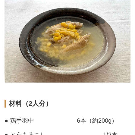
材料（2人分）
● 鶏手羽中
6本（約200g）
● とうもろこし
1/2本