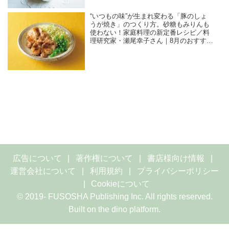
“いつもの味”が生まれ変わる「豚のしょ
うが焼き」のつくり方。砂糖もみりんも
使わない！家庭料理の新定番レシピ／料
理研究家・瀬尾幸子さん｜8月のおすすめ
記事
広告について
著作権について
書店様向け情報
運営会社について
利用規約
プライバシーポリシー
Cookieについて
© 2019- FUSOSHA Publishing Inc. All rights reserved.
Built on
the dino platform
.