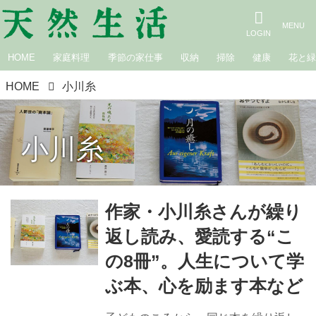
HOME
家庭料理
季節の家仕事
収納
掃除
健康
花と
HOME
小川糸
小川糸
作家・小川糸さんが繰り
返し読み、愛読する“こ
の8冊”。人生について学
ぶ本、心を励ます本など