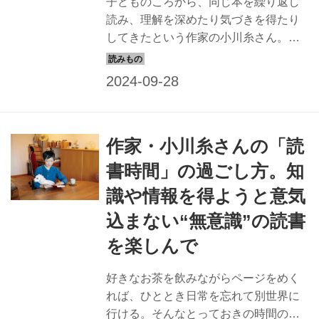
子どものころから、同じ本を繰り返し
読み、理解を深めたり気づきを得たり
してきたという作家の小川糸さん。今
回は、小川さんが愛読する本のなかか
ら「人生について学ぶ本」「心を励ま
す本」「家時間の相棒」「新しい知識
を学ぶ本」を教えてもらいました。
（『天然生活』2021年10月号掲載）
作家・小川糸さんの「読
書時間」の過ごし方。知
識や情報を得ようと意気
込まない“無意識”の読書
を楽しんで
好きなお茶を飲みながらページをめく
れば、ひととき日常を忘れて別世界に
行ける。そんなとっておきの時間の過