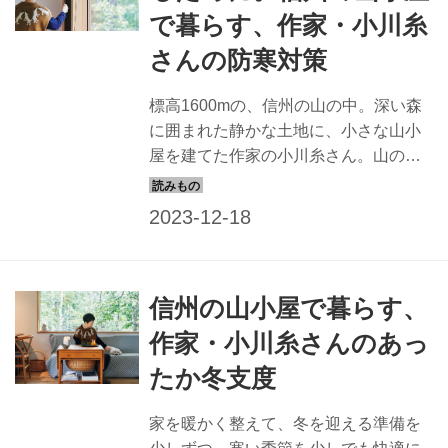
で暮らす、作家・小川糸
さんの防寒対策
標高1600mの、信州の山の中。深い森
に囲まれた静かな土地に、小さな山小
屋を建てた作家の小川糸さん。山の厳
しい寒さを乗り切るために、小屋の中
でも外でもしっかりと暖かく。機能的
なものを取り入れて、風や冷気から身
を守ります。（別冊 天然生活『小川糸
さんの春夏秋冬を味わうシンプルな暮
信州の山小屋で暮らす、
らし』掲載）
作家・小川糸さんのあっ
たか冬支度
家を暖かく整えて、冬を迎える準備を