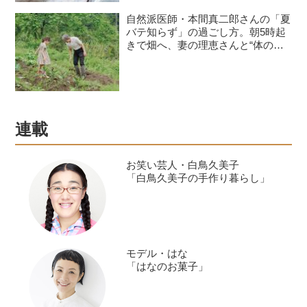
自然派医師・本間真二郎さんの「夏
バテ知らず」の過ごし方。朝5時起
きで畑へ、妻の理恵さんと“体の
声”を聞きながら自然豊かに暮らす
連載
お笑い芸人・白鳥久美子
「白鳥久美子の手作り暮らし」
モデル・はな
「はなのお菓子」