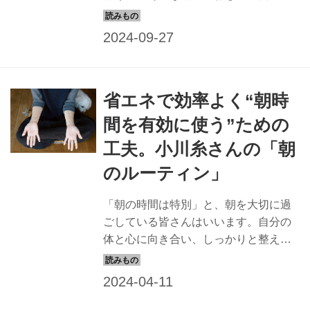
ごし方について、作家の小川糸さんに
聞きました。（『天然生活』2021年10
月号掲載）
省エネで効率よく“朝時
間を有効に使う”ための
工夫。小川糸さんの「朝
のルーティン」
「朝の時間は特別」と、朝を大切に過
ごしている皆さんはいいます。自分の
体と心に向き合い、しっかりと整え
て、新しい気持ちで一日をスタートす
る。そうすると人生が変わるかもしれ
ません。今回は、作家の小川糸さん
に、気持ちよく過ごすための朝のルー