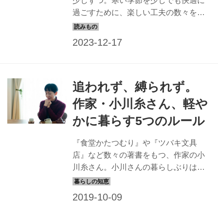
少しずつ。寒い季節を少しでも快適に
過ごすために、楽しい工夫の数々を信
州で暮らす作家の小川糸さんに伺いま
した。（別冊 天然生活『小川糸さんの
春夏秋冬を味わうシンプルな暮らし』
掲載）
追われず、縛られず。
作家・小川糸さん、軽や
かに暮らす5つのルール
『食堂かたつむり』や『ツバキ文具
店』など数々の著書をもつ、作家の小
川糸さん。小川さんの暮らしぶりは、
時間に追われたり、ものに支配される
ことなく、自然体で軽やか。それは、
試行錯誤を繰り返すなかで、自分にと
って何が必要か、何が心地いいのかと