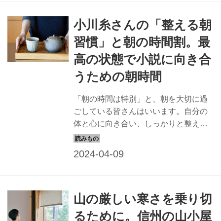
ティンを伺いました。（『天然生活』
小川糸さんの「整える朝
2022年5月号掲載）
習慣」と朝の時間割。最
高の状態で小説に向き合
うための朝時間
「朝の時間は特別」と、朝を大切に過
ごしている皆さんはいいます。自分の
体と心に向き合い、しっかりと整え
て、新しい気持ちで一日をスタートす
る。そうすると人生が変わるかもしれ
ません。今回は、作家の小川糸さん
に、整える朝習慣について伺いまし
た。（『天然生活』2022年5月号掲
山の厳しい寒さを乗り切
載）
るために。信州の山小屋