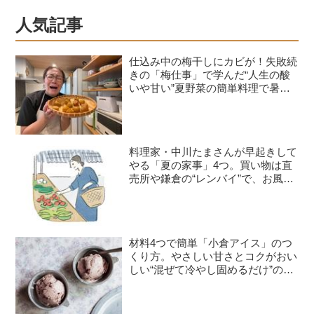
いうことがわかってきたからだそう。
人気記事
そこで、小川さんが無理せず、心地よ
く軽やかに暮らすためのルールを教え
仕込み中の梅干しにカビが！失敗続
てもらいました。
きの「梅仕事」で学んだ“人生の酸
いや甘い”夏野菜の簡単料理で暑さ
を乗り切る｜たんぽぽ白鳥久美子の
手づくり暮らし
料理家・中川たまさんが早起きして
やる「夏の家事」4つ。買い物は直
売所や鎌倉の“レンバイ”で、お風呂
掃除は朝の日課に
材料4つで簡単「小倉アイス」のつ
くり方。やさしい甘さとコクがおい
しい“混ぜて冷やし固めるだけ”のひ
んやりおやつ／お菓子研究家・本間
節子さん