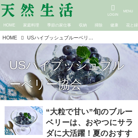
HOME
家庭料理
季節の家仕事
収納
掃除
健康
花と
HOME
USハイブッシュブルーベリー協会
USハイブッシュブル
ーベリー協会
“大粒で甘い”旬のブルー
ベリーは、おやつにサラ
ダに大活躍！夏のおすす