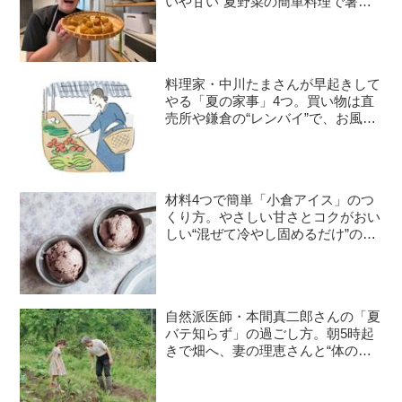
いや甘い”夏野菜の簡単料理で暑さ
を乗り切る｜たんぽぽ白鳥久美子の
手づくり暮らし
料理家・中川たまさんが早起きして
やる「夏の家事」4つ。買い物は直
売所や鎌倉の“レンバイ”で、お風呂
掃除は朝の日課に
材料4つで簡単「小倉アイス」のつ
くり方。やさしい甘さとコクがおい
しい“混ぜて冷やし固めるだけ”のひ
んやりおやつ／お菓子研究家・本間
節子さん
自然派医師・本間真二郎さんの「夏
バテ知らず」の過ごし方。朝5時起
きで畑へ、妻の理恵さんと“体の
声”を聞きながら自然豊かに暮らす