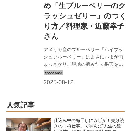
め「生ブルーベリーのク
ラッシュゼリー」のつく
り方／料理家・近藤幸子
さん
アメリカ産のブルーベリー「ハイブッ
シュブルーベリー」はまさにいまが旬
まっさかり。現地の摘みたて果実を冷
凍することなく、おいしさそのまま日
本の食卓へ。ご自身もブルーベリーを
日々の食事に取り入れている料理家の
近藤幸子さんに、生のブルーベリーの
おいしさをいかしたクラッシュゼリー
人気記事
のつくり方と、USハイブッシュブルー
ベリーならでは魅力を教えていただき
仕込み中の梅干しにカビが！失敗続
ました。
きの「梅仕事」で学んだ“人生の酸