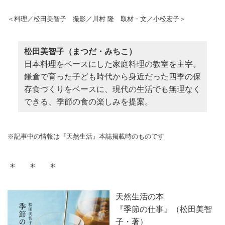
＜料理／松田美智子 撮影／川村 隆 取材・文／小松宏子＞
松田美智子（まつだ・みちこ）
日本料理をベースにした家庭料理の教室を主宰。
鎌倉で育った子ども時代から身近だった四季の保
存食づくりをベースに、現代の生活でも無理なく
できる、季節の食の楽しみを提案。
※記事中の情報は『天然生活』本誌掲載時のものです
＊ ＊ ＊
天然生活の本
『季節の仕事』（松田美智
子・著）