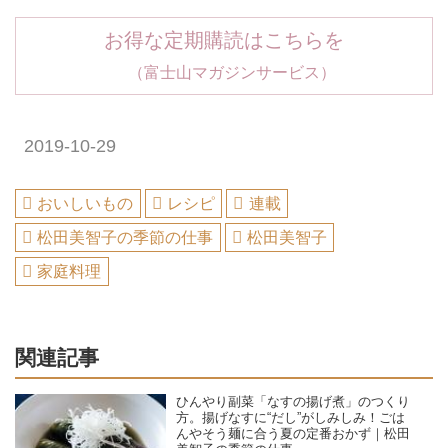
お得な定期購読はこちらを
（富士山マガジンサービス）
2019-10-29
おいしいもの
レシピ
連載
松田美智子の季節の仕事
松田美智子
家庭料理
関連記事
ひんやり副菜「なすの揚げ煮」のつくり
方。揚げなすに“だし”がしみしみ！ごは
んやそう麺に合う夏の定番おかず｜松田