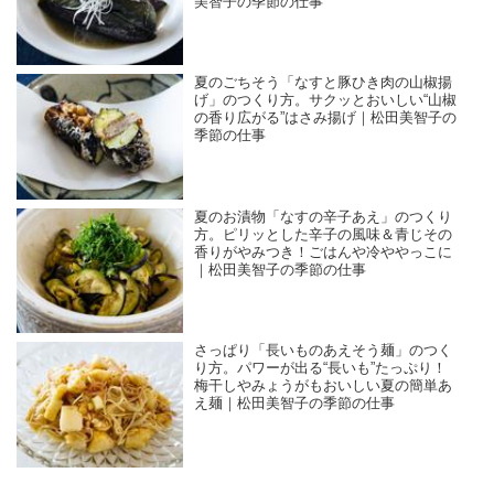
美智子の季節の仕事
夏のごちそう「なすと豚ひき肉の山椒揚
げ」のつくり方。サクッとおいしい“山椒
の香り広がる”はさみ揚げ｜松田美智子の
季節の仕事
夏のお漬物「なすの辛子あえ」のつくり
方。ピリッとした辛子の風味＆青じその
香りがやみつき！ごはんや冷ややっこに
｜松田美智子の季節の仕事
さっぱり「長いものあえそう麺」のつく
り方。パワーが出る“長いも”たっぷり！
梅干しやみょうがもおいしい夏の簡単あ
え麺｜松田美智子の季節の仕事