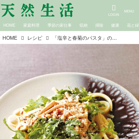
HOME
家庭料理
季節の家仕事
収納
掃除
健康
花と
HOME
レシピ
「塩辛と春菊のパスタ」のレシピ｜松田美智子の季節の仕事「いかの塩辛」