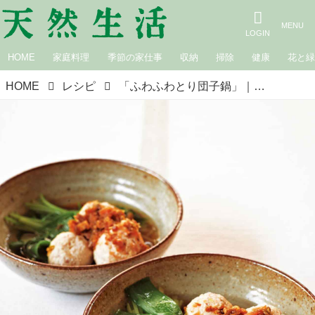
HOME
家庭料理
季節の家仕事
収納
掃除
健康
花と
HOME
レシピ
「ふわふわとり団子鍋」｜松田美智子の季節の仕事「ポン酢」