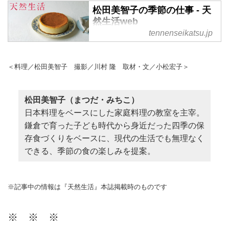
松田美智子の季節の仕事 - 天
然生活web
tennenseikatsu.jp
松田美智子の季節の仕事 の記事
一覧
＜料理／松田美智子 撮影／川村 隆 取材・文／小松宏子＞
松田美智子（まつだ・みちこ）
日本料理をベースにした家庭料理の教室を主宰。
鎌倉で育った子ども時代から身近だった四季の保
存食づくりをベースに、現代の生活でも無理なく
できる、季節の食の楽しみを提案。
※記事中の情報は『天然生活』本誌掲載時のものです
※ ※ ※