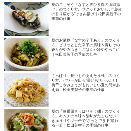
夏のごちそう「なすと豚ひき肉の山椒揚
げ」のつくり方。サクッとおいしい“山椒
の香り広がる”はさみ揚げ｜松田美智子の
季節の仕事
夏のお漬物「なすの辛子あえ」のつくり
方。ピリッとした辛子の風味＆青じその
香りがやみつき！ごはんや冷ややっこに
｜松田美智子の季節の仕事
さっぱり「長いものあえそう麺」のつく
り方。パワーが出る“長いも”たっぷり！
梅干しやみょうがもおいしい夏の簡単あ
え麺｜松田美智子の季節の仕事
夏の「冷麺風さっぱりそう麺」のつくり
方。キムチの辛味＆酸味がたまらない！
きゅうりやツナ缶で“さっとできる”頼れ
る一皿｜松田美智子の季節の仕事