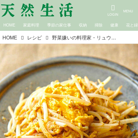
HOME
家庭料理
季節の家仕事
収納
掃除
健康
花と
HOME
レシピ
野菜嫌いの料理家・リュウジさんがつくった、簡単でおいしい野菜料理｜モヤシと卵のオイマヨ炒め