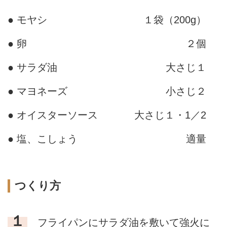
● モヤシ
１袋（200g）
● 卵
２個
● サラダ油
大さじ１
● マヨネーズ
小さじ２
● オイスターソース
大さじ１・1／2
● 塩、こしょう
適量
つくり方
１
フライパンにサラダ油を敷いて強火に