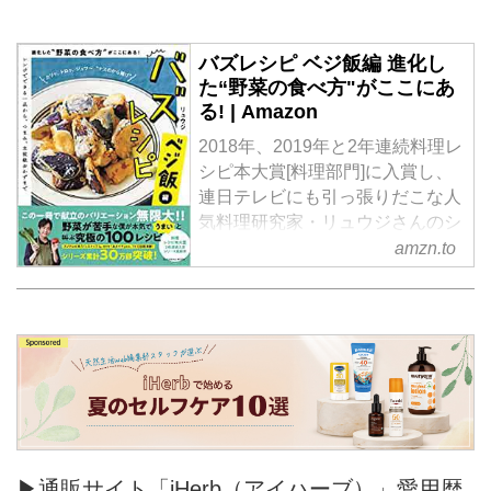
バズレシピ ベジ飯編 進化し
た“野菜の食べ方"がここにあ
る! | Amazon
2018年、2019年と2年連続料理レ
シピ本大賞[料理部門]に入賞し、
連日テレビにも引っ張りだこな人
気料理研究家・リュウジさんのシ
リーズ第5弾。
amzn.to
今回は「野菜」をテーマに、レン
ジでできる一品から、つまみ、主
役級のおかずまで「こんなレシピ
がほしかった!」がつまった一冊
に仕上がりました。
▶通販サイト「iHerb（アイハーブ）」愛用歴