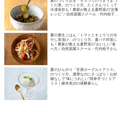
夏のつくりおき「キュウリのうまうまつ
くだ煮」のつくり方。たくさんつくって
冷凍保存も！農家が教える夏野菜の“定番
レシピ”／自然菜園スクール・竹内裕子さ
ん
夏の養生ごはん「トマトとキュウリの冷
やし茶漬け」のつくり方。夏バテ対策に
も！農家が教える夏野菜の“おいしい”食
べ方／自然菜園スクール・竹内裕子さん
夏のひんやり「甘酒ヨーグルトアイス」
のつくり方。濃厚なのにさっぱり！お砂
糖なしで“体にうれしい”簡単手づくりア
イス｜榎本美沙の発酵暮らし