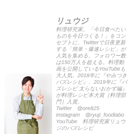
リュウジ
料理研究家。「今日食べたい
ものを今日つくる！」をコン
セプトに、Twitterで日夜更新
する「簡単・爆速レシピ」が
人気を集める。フォロワー数
は150万人を超える。料理動
画を公開しているYouTubeも
大人気。2018年に『やみつき
バズレシピ』、2019年に『バ
ズレシピ 太らないおかず編』
が料理レシピ本大賞［料理部
門］入賞。
Twitter @ore825
Instagram @ryuji_foodlabo
YouTube 料理研究家リュウ
ジのバズレシピ