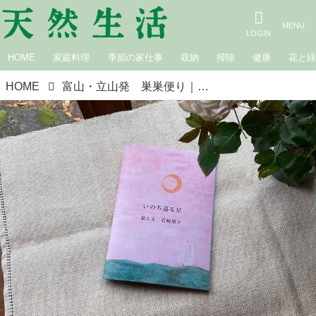
HOME
家庭料理
季節の家仕事
収納
掃除
健康
花と
HOME
富山・立山発 巣巣便り｜第八話 宇宙の片隅で考える