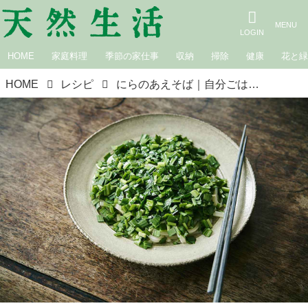
HOME
家庭料理
季節の家仕事
収納
掃除
健康
花と
HOME
レシピ
にらのあえそば｜自分ごはん時々おやつ ひとり分だからうまくいく