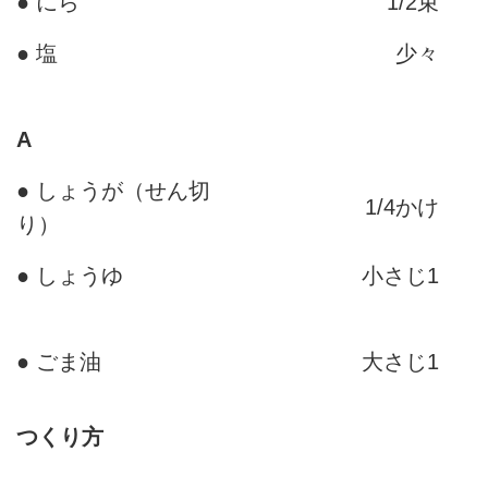
● にら
1/2束
● 塩
少々
A
● しょうが（せん切
1/4かけ
り）
● しょうゆ
小さじ1
● ごま油
大さじ1
つくり方