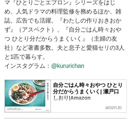
マ『ひとりごとエプロン』シリーズをはじ
め、人気ドラマの料理監修を務めるほか、雑
誌、広告でも活躍。『わたしの作りおきおか
ず』（アスペクト）、『自分ごはん時々おや
つ ひとり分だからうまくいく』（主婦の友
社）など著書多数。夫と息子と愛猫セリの3人
と1匹で暮らす。
インスタグラム：
@kururichan
自分ごはん時々おやつ ひとり
分だからうまくいく| 瀬戸口
しおり|Amazon
ひとり暮らしでも家族といても、
amzn.to
私のための料理はもっと自由がい
い! あさごはんやリモートラン
チなどの食事時間をイベントにす