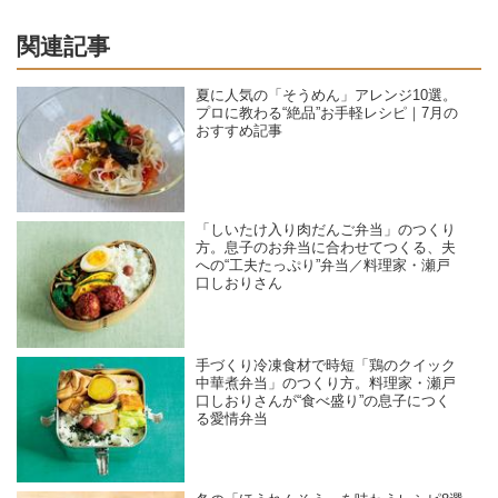
関連記事
夏に人気の「そうめん」アレンジ10選。
プロに教わる“絶品”お手軽レシピ｜7月の
おすすめ記事
「しいたけ入り肉だんご弁当」のつくり
方。息子のお弁当に合わせてつくる、夫
への“工夫たっぷり”弁当／料理家・瀬戸
口しおりさん
手づくり冷凍食材で時短「鶏のクイック
中華煮弁当」のつくり方。料理家・瀬戸
口しおりさんが“食べ盛り”の息子につく
る愛情弁当