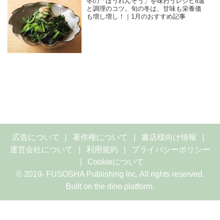
冬の「ほうれんそう」を味わうレシピ8選
と調理のコツ。旬の冬は、甘味も栄養価
も増し増し！｜1月のおすすめ記事
広告について
著作権について
書店様向け情報
運営会社について
利用規約
プライバシーポリシー
Cookieについて
© 2019- FUSOSHA Publishing Inc. All rights reserved.
Built on
the dino platform
.