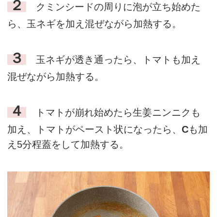
２
クミンシードの周りに泡が立ち始めた
ら、玉ネギを加え混ぜながら加熱する。
３
玉ネギが透き通ったら、トマトも加え
混ぜながら加熱する。
４
トマトが崩れ始めたら生姜ニンニクも
加え、トマトがペースト状になったら、
C
も加
え5分程蓋をして加熱する。