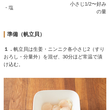
小さじ1/2〜好み
・塩
の量
準備（帆立貝）
１．
帆立貝は生姜・ニンニク各小さじ2（すり
おろし・分量外）を混ぜ、30分ほど常温で漬
け込む。