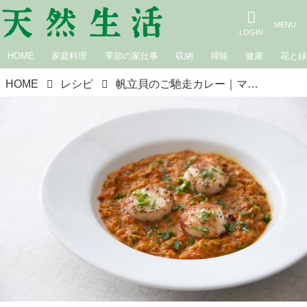
HOME
家庭料理
季節の家仕事
収納
掃除
健康
花と
HOME
レシピ
帆立貝のご馳走カレー｜マバニ・マサコの本格スパイス料理