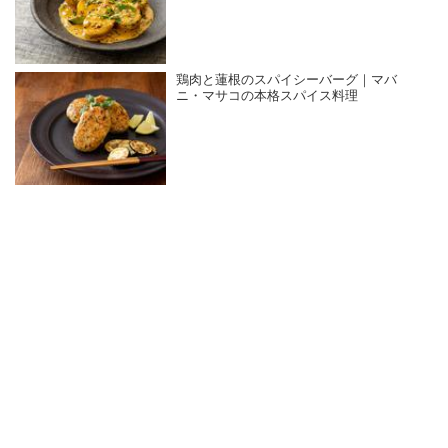
鶏肉と蓮根のスパイシーバーグ｜マバ
ニ・マサコの本格スパイス料理
広告について
著作権について
書店様向け情報
運営会社について
利用規約
プライバシーポリシー
Cookieについて
© 2019- FUSOSHA Publishing Inc. All rights reserved.
Built on
the dino platform
.