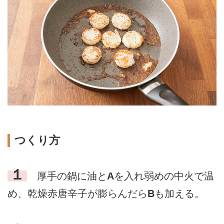
つくり方
１
厚手の鍋に油と
A
を入れ弱めの中火で温
め、乾燥赤唐辛子が膨らんだら
B
も加える。