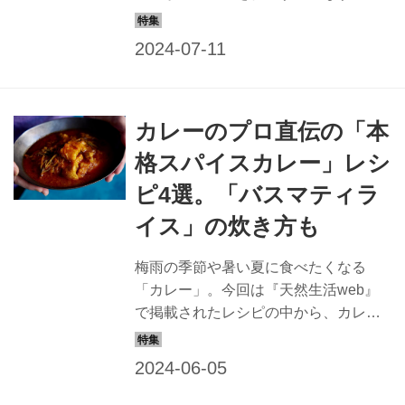
今回は、『天然生活web』で紹介した
料理家の先生方のレシピの中から、忙
しい日でも手軽につくれる「なす」の
レシピをお届けします。あと一品欲し
いときや、さっとつくりたいときにぴ
カレーのプロ直伝の「本
ったりのレシピです。ぜひ、お試しく
ださい。
格スパイスカレー」レシ
ピ4選。「バスマティラ
イス」の炊き方も
梅雨の季節や暑い夏に食べたくなる
「カレー」。今回は『天然生活web』
で掲載されたレシピの中から、カレー
の名店とカレーを愛するプロに教わっ
た本格「スパイスカレー」レシピ4品を
紹介します。