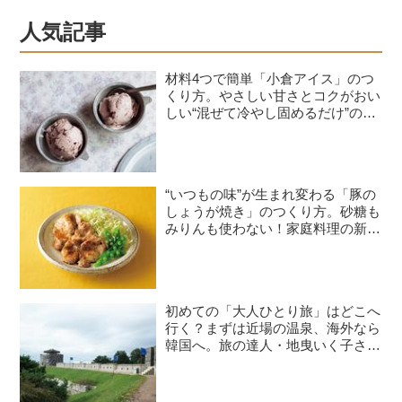
人気記事
材料4つで簡単「小倉アイス」のつ
くり方。やさしい甘さとコクがおい
しい“混ぜて冷やし固めるだけ”のひ
んやりおやつ／お菓子研究家・本間
節子さん
“いつもの味”が生まれ変わる「豚の
しょうが焼き」のつくり方。砂糖も
みりんも使わない！家庭料理の新定
番レシピ／料理研究家・瀬尾幸子さ
ん｜8月のおすすめ記事
初めての「大人ひとり旅」はどこへ
行く？まずは近場の温泉、海外なら
韓国へ。旅の達人・地曳いく子さん
に聞く、失敗しないコツと必需品