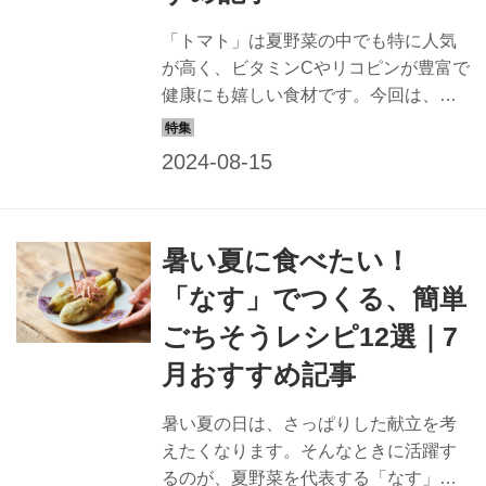
「トマト」は夏野菜の中でも特に人気
が高く、ビタミンCやリコピンが豊富で
健康にも嬉しい食材です。今回は、
『天然生活web』で紹介した料理家の
先生方のレシピの中から、手軽でおい
しい「トマト」のレシピをお届けしま
す。さっぱりとした味わいが魅力の
「トマト」は、副菜から主菜まで、幅
暑い夏に食べたい！
広く活用できる万能食材です。家庭で
簡単にできる「トマト」レシピで、夏
「なす」でつくる、簡単
の食卓を彩りましょう。
ごちそうレシピ12選｜7
月おすすめ記事
暑い夏の日は、さっぱりした献立を考
えたくなります。そんなときに活躍す
るのが、夏野菜を代表する「なす」。