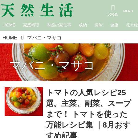
HOME
家庭料理
季節の家仕事
収納
掃除
健康
花と
HOME
マバニ・マサコ
マバニ・マサコ
トマトの人気レシピ25
選。主菜、副菜、スープ
まで！ トマトを使った
万能レシピ集 ｜8月おす
すめ記事